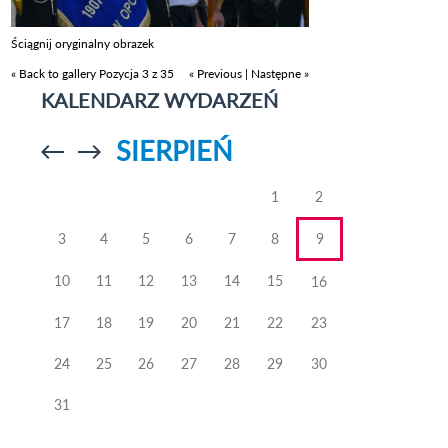
Ściągnij oryginalny obrazek
« Back to gallery
Pozycja 3 z 35
« Previous
|
Następne »
KALENDARZ WYDARZEŃ
SIERPIEŃ
Przejdź do
Przejdź do
poprzedniego
poprzedniego
miesiąca
miesiąca
1
2
3
4
5
6
7
8
9
10
11
12
13
14
15
16
17
18
19
20
21
22
23
24
25
26
27
28
29
30
31