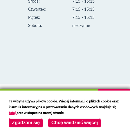
Środa:
7:15 - 15:15
Czwartek:
7:15 - 15:15
Piątek:
7:15 - 15:15
Sobota:
nieczynne
Klauzula informacyjna i polityka plików cookies
Ta witryna używa plików cookie. Więcej informacji o plikach cookie oraz
Deklaracja dostępności
klauzula informacyjna o przetwarzaniu danych osobowych znajduje się
Polski serwer RBL
https://polspam.pl/
tutaj
oraz w stopce na naszej stronie.
Copyright 2023 Urząd Miejski w Opolu Lubelskim
Zgadzam się
Chcę wiedzieć więcej
Created by
VOBACOM
Odnośnik otworzy się w nowym oknie