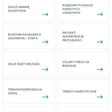
RZĄDOWY FUNDUSZ
ZGŁOŚ AWARIĘ
INWESTYCJI
KOLEKTORA
LOKALNYCH
PROJEKT:
BUDOWA KANALIZACJI
KOMPETENCJE
SANITARNEJ - ETAP II
PRZYSZŁOŚCI
SOLARY I PIECE NA
SESJE RADY MIEJSKIEJ
BIOMASĘ
TERMOMODERNIZACJA
TERENY INWESTYCYJNE
SZKÓŁ