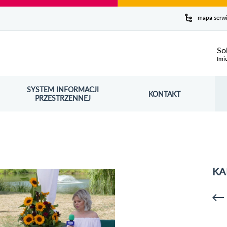
y serwis
mapa serw
ej
So
Imi
SYSTEM INFORMACJI
Szuk
KONTAKT
OŚNIK OTWORZY SIĘ W NOWYM OKNIE
PRZESTRZENNEJ
Wy
KA
p