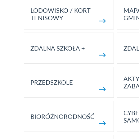
LODOWISKO / KORT
MAP
TENISOWY
GMI
ZDALNA SZKOŁA +
ZDAL
AKT
PRZEDSZKOLE
ZAB
CYBE
BIORÓŻNORODNOŚĆ
SAM