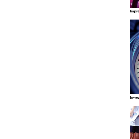
Impr
Zobac
Inwes
Zobac