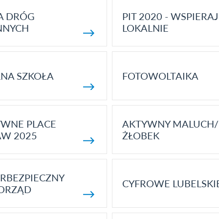
A DRÓG
PIT 2020 - WSPIERAJ
NNYCH
LOKALNIE
NA SZKOŁA
FOTOWOLTAIKA
YWNE PLACE
AKTYWNY MALUCH/
AW 2025
ŻŁOBEK
RBEZPIECZNY
CYFROWE LUBELSKI
ORZĄD