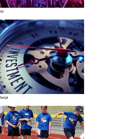
ezy
z galerie w kategori Imprezy
tycje
z galerie w kategori Inwestycje