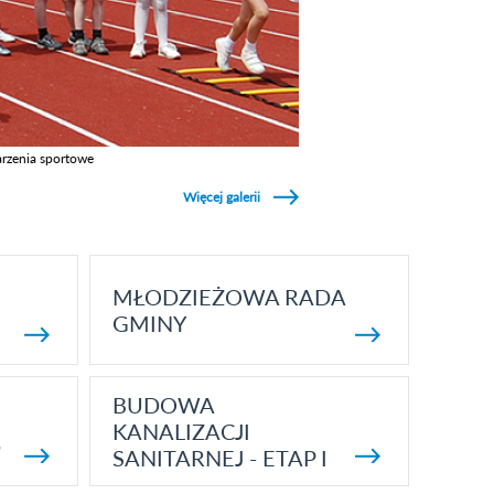
rzenia sportowe
z galerie w kategori Wydarzenia sportowe
Więcej galerii
MŁODZIEŻOWA RADA
GMINY
BUDOWA
KANALIZACJI
5
SANITARNEJ - ETAP I