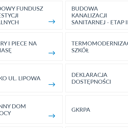
DOWY FUNDUSZ
BUDOWA
STYCJI
KANALIZACJI
ALNYCH
SANITARNEJ - ETAP I
RY I PIECE NA
TERMOMODERNIZA
MASĘ
SZKÓŁ
DEKLARACJA
KO UL. LIPOWA
DOSTĘPNOŚCI
ENNY DOM
GKRPA
OCY