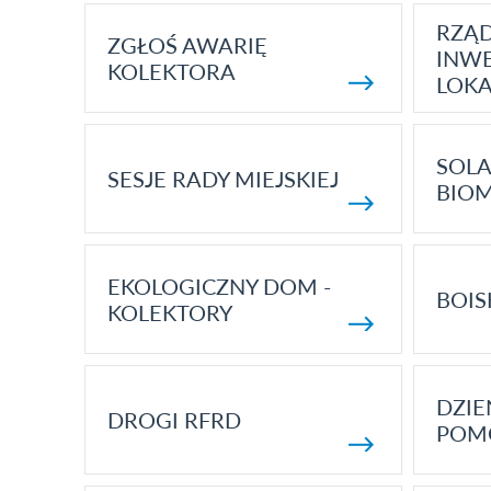
RZĄ
ZGŁOŚ AWARIĘ
INWE
KOLEKTORA
LOK
SOLA
SESJE RADY MIEJSKIEJ
BIO
EKOLOGICZNY DOM -
BOIS
KOLEKTORY
DZI
DROGI RFRD
POM