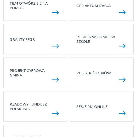
FILM OTWÓRZ SIĘ NA
GPR AKTUALIZACJA
POMOC
POSIŁEK W DOMU I W
GRANTY PPGR
SZKOLE
PROJEKT CYFROWA
REJESTR ŻŁOBKÓW
GMINA
RZĄDOWY FUNDUSZ
SESJE RM ONLINE
POLSKI ŁAD