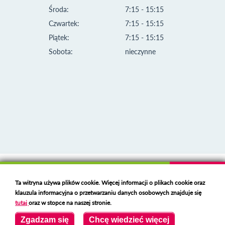
Środa:
7:15 - 15:15
Czwartek:
7:15 - 15:15
Piątek:
7:15 - 15:15
Sobota:
nieczynne
Klauzula informacyjna i polityka plików cookies
Ta witryna używa plików cookie. Więcej informacji o plikach cookie oraz
Deklaracja dostępności
klauzula informacyjna o przetwarzaniu danych osobowych znajduje się
Polski serwer RBL
https://polspam.pl/
tutaj
oraz w stopce na naszej stronie.
Copyright 2023 Urząd Miejski w Opolu Lubelskim
Zgadzam się
Chcę wiedzieć więcej
Created by
VOBACOM
Odnośnik otworzy się w nowym oknie