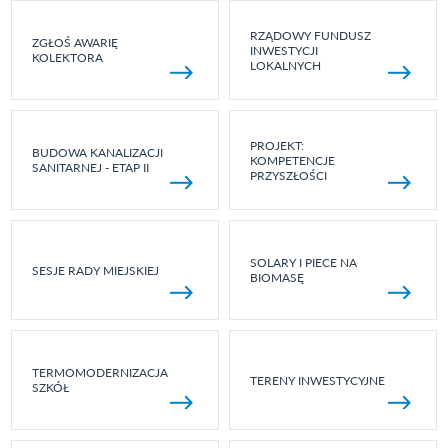
RZĄDOWY FUNDUSZ
ZGŁOŚ AWARIĘ
INWESTYCJI
KOLEKTORA
LOKALNYCH
PROJEKT:
BUDOWA KANALIZACJI
KOMPETENCJE
SANITARNEJ - ETAP II
PRZYSZŁOŚCI
SOLARY I PIECE NA
SESJE RADY MIEJSKIEJ
BIOMASĘ
TERMOMODERNIZACJA
TERENY INWESTYCYJNE
SZKÓŁ