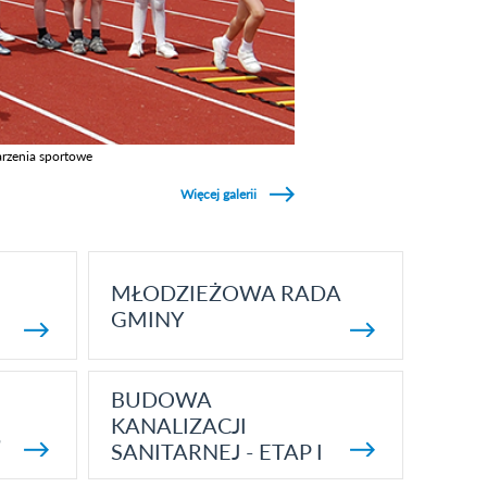
rzenia sportowe
z galerie w kategori Wydarzenia sportowe
Więcej galerii
MŁODZIEŻOWA RADA
GMINY
BUDOWA
KANALIZACJI
5
SANITARNEJ - ETAP I