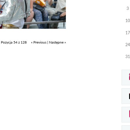
3
10
17
Pozycja 54 z 128
« Previous
|
Następne »
24
31