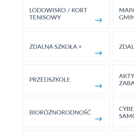
LODOWISKO / KORT
MAP
TENISOWY
GMI
ZDALNA SZKOŁA +
ZDAL
AKT
PRZEDSZKOLE
ZAB
CYBE
BIORÓŻNORODNOŚĆ
SAM