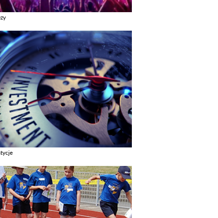
ezy
z galerie w kategori Imprezy
tycje
z galerie w kategori Inwestycje