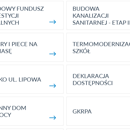
DOWY FUNDUSZ
BUDOWA
STYCJI
KANALIZACJI
ALNYCH
SANITARNEJ - ETAP I
RY I PIECE NA
TERMOMODERNIZA
MASĘ
SZKÓŁ
DEKLARACJA
KO UL. LIPOWA
DOSTĘPNOŚCI
ENNY DOM
GKRPA
OCY