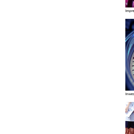
Impr
Zobac
Inwes
Zobac