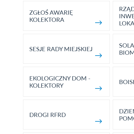
RZĄ
ZGŁOŚ AWARIĘ
INWE
KOLEKTORA
LOK
SOLA
SESJE RADY MIEJSKIEJ
BIO
EKOLOGICZNY DOM -
BOIS
KOLEKTORY
DZI
DROGI RFRD
POM