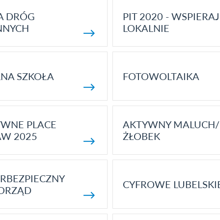
A DRÓG
PIT 2020 - WSPIERAJ
NNYCH
LOKALNIE
NA SZKOŁA
FOTOWOLTAIKA
YWNE PLACE
AKTYWNY MALUCH/
AW 2025
ŻŁOBEK
RBEZPIECZNY
CYFROWE LUBELSKI
ORZĄD