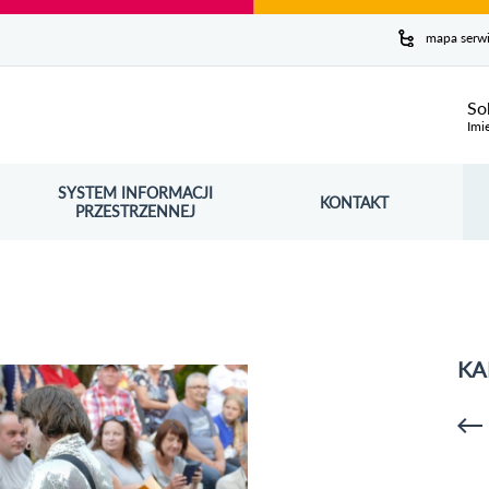
y serwis
mapa serw
ej
So
Imi
SYSTEM INFORMACJI
Szuk
KONTAKT
OŚNIK OTWORZY SIĘ W NOWYM OKNIE
PRZESTRZENNEJ
Wy
KA
p