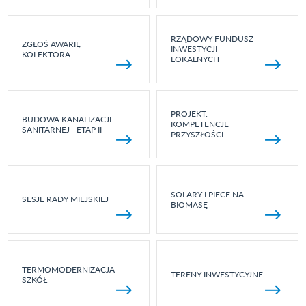
RZĄDOWY FUNDUSZ
ZGŁOŚ AWARIĘ
INWESTYCJI
KOLEKTORA
LOKALNYCH
PROJEKT:
BUDOWA KANALIZACJI
KOMPETENCJE
SANITARNEJ - ETAP II
PRZYSZŁOŚCI
SOLARY I PIECE NA
SESJE RADY MIEJSKIEJ
BIOMASĘ
TERMOMODERNIZACJA
TERENY INWESTYCYJNE
SZKÓŁ