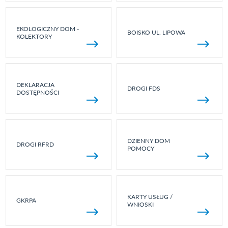
EKOLOGICZNY DOM -
BOISKO UL. LIPOWA
KOLEKTORY
DEKLARACJA
DROGI FDS
DOSTĘPNOŚCI
DZIENNY DOM
DROGI RFRD
POMOCY
KARTY USŁUG /
GKRPA
WNIOSKI