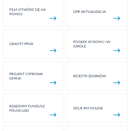
FILM OTWÓRZ SIĘ NA
GPR AKTUALIZACJA
POMOC
POSIŁEK W DOMU I W
GRANTY PPGR
SZKOLE
PROJEKT CYFROWA
REJESTR ŻŁOBKÓW
GMINA
RZĄDOWY FUNDUSZ
SESJE RM ONLINE
POLSKI ŁAD