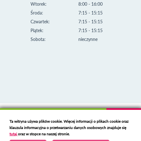
Wtorek:
8:00 - 16:00
Środa:
7:15 - 15:15
Czwartek:
7:15 - 15:15
Piątek:
7:15 - 15:15
Sobota:
nieczynne
Klauzula informacyjna i polityka plików cookies
Ta witryna używa plików cookie. Więcej informacji o plikach cookie oraz
Deklaracja dostępności
klauzula informacyjna o przetwarzaniu danych osobowych znajduje się
Polski serwer RBL
https://polspam.pl/
tutaj
oraz w stopce na naszej stronie.
Copyright 2023 Urząd Miejski w Opolu Lubelskim