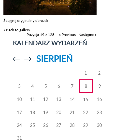
Ściągnij oryginalny obrazek
« Back to gallery
Pozycja 19 z 128
« Previous
|
Następne »
KALENDARZ WYDARZEŃ
SIERPIEŃ
Przejdź do
Przejdź do
poprzedniego
poprzedniego
miesiąca
miesiąca
1
2
3
4
5
6
7
8
9
10
11
12
13
14
16
15
17
18
19
20
21
22
23
24
25
26
27
28
29
30
31