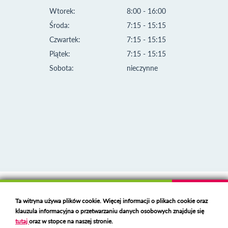
Wtorek:
8:00 - 16:00
Środa:
7:15 - 15:15
Czwartek:
7:15 - 15:15
Piątek:
7:15 - 15:15
Sobota:
nieczynne
Klauzula informacyjna i polityka plików cookies
Ta witryna używa plików cookie. Więcej informacji o plikach cookie oraz
Deklaracja dostępności
klauzula informacyjna o przetwarzaniu danych osobowych znajduje się
Polski serwer RBL
https://polspam.pl/
tutaj
oraz w stopce na naszej stronie.