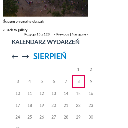
Ściągnij oryginalny obrazek
« Back to gallery
Pozycja 15 z 128
« Previous
|
Następne »
KALENDARZ WYDARZEŃ
SIERPIEŃ
Przejdź do
Przejdź do
poprzedniego
poprzedniego
miesiąca
miesiąca
1
2
3
4
5
6
7
8
9
10
11
12
13
14
16
15
17
18
19
20
21
22
23
24
25
26
27
28
29
30