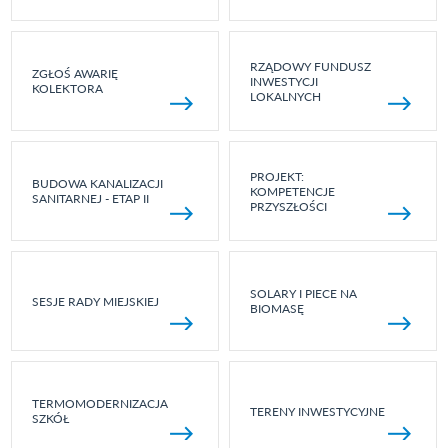
RZĄDOWY FUNDUSZ
ZGŁOŚ AWARIĘ
INWESTYCJI
KOLEKTORA
LOKALNYCH
PROJEKT:
BUDOWA KANALIZACJI
KOMPETENCJE
SANITARNEJ - ETAP II
PRZYSZŁOŚCI
SOLARY I PIECE NA
SESJE RADY MIEJSKIEJ
BIOMASĘ
TERMOMODERNIZACJA
TERENY INWESTYCYJNE
SZKÓŁ