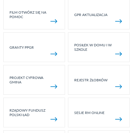
FILM OTWÓRZ SIĘ NA
GPR AKTUALIZACJA
POMOC
POSIŁEK W DOMU I W
GRANTY PPGR
SZKOLE
PROJEKT CYFROWA
REJESTR ŻŁOBKÓW
GMINA
RZĄDOWY FUNDUSZ
SESJE RM ONLINE
POLSKI ŁAD