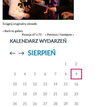
Ściągnij oryginalny obrazek
« Back to gallery
Pozycja 67 z 75
« Previous
|
Następne »
KALENDARZ WYDARZEŃ
SIERPIEŃ
Przejdź do
Przejdź do
poprzedniego
poprzedniego
miesiąca
miesiąca
1
2
3
4
5
6
7
8
9
10
11
12
13
14
15
16
17
18
19
20
21
22
23
24
25
26
27
28
29
30