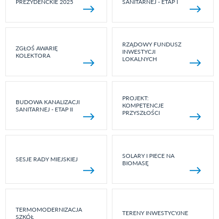
PREZYDENCKIE 2025
SANITARNEJ - ETAP I
RZĄDOWY FUNDUSZ
ZGŁOŚ AWARIĘ
INWESTYCJI
KOLEKTORA
LOKALNYCH
PROJEKT:
BUDOWA KANALIZACJI
KOMPETENCJE
SANITARNEJ - ETAP II
PRZYSZŁOŚCI
SOLARY I PIECE NA
SESJE RADY MIEJSKIEJ
BIOMASĘ
TERMOMODERNIZACJA
TERENY INWESTYCYJNE
SZKÓŁ