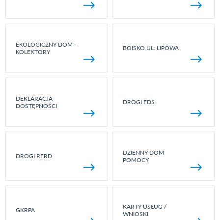
EKOLOGICZNY DOM -
BOISKO UL. LIPOWA
KOLEKTORY
DEKLARACJA
DROGI FDS
DOSTĘPNOŚCI
DZIENNY DOM
DROGI RFRD
POMOCY
KARTY USŁUG /
GKRPA
WNIOSKI