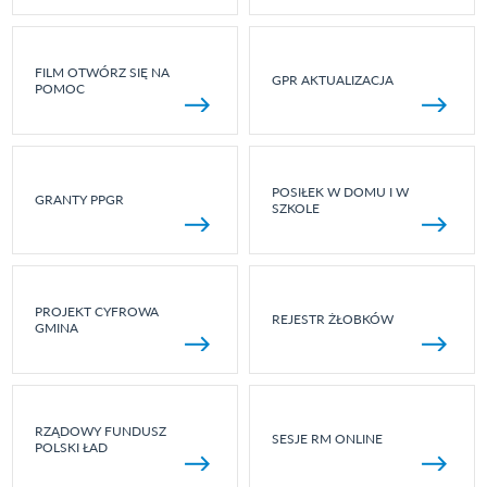
FILM OTWÓRZ SIĘ NA
GPR AKTUALIZACJA
POMOC
POSIŁEK W DOMU I W
GRANTY PPGR
SZKOLE
PROJEKT CYFROWA
REJESTR ŻŁOBKÓW
GMINA
RZĄDOWY FUNDUSZ
SESJE RM ONLINE
POLSKI ŁAD