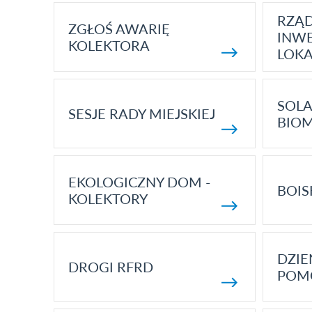
RZĄ
ZGŁOŚ AWARIĘ
INWE
KOLEKTORA
LOK
SOLA
SESJE RADY MIEJSKIEJ
BIO
EKOLOGICZNY DOM -
BOIS
KOLEKTORY
DZI
DROGI RFRD
POM