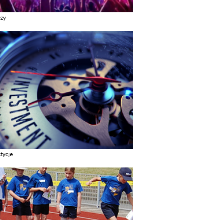
ezy
z galerie w kategori Imprezy
tycje
z galerie w kategori Inwestycje