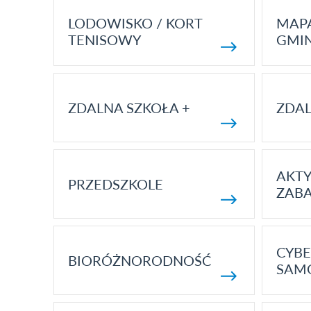
LODOWISKO / KORT
MAP
TENISOWY
GMI
ZDALNA SZKOŁA +
ZDAL
AKT
PRZEDSZKOLE
ZAB
CYBE
BIORÓŻNORODNOŚĆ
SAM