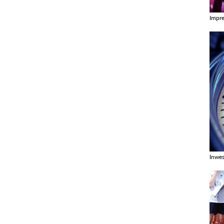
Impr
Zobac
Inwes
Zobac