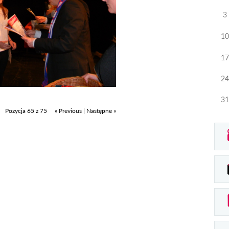
3
10
17
24
31
Pozycja 65 z 75
« Previous
|
Następne »