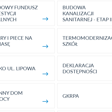
DOWY FUNDUSZ
BUDOWA
STYCJI
KANALIZACJI
ALNYCH
SANITARNEJ - ETAP I
RY I PIECE NA
TERMOMODERNIZA
MASĘ
SZKÓŁ
DEKLARACJA
KO UL. LIPOWA
DOSTĘPNOŚCI
ENNY DOM
GKRPA
OCY