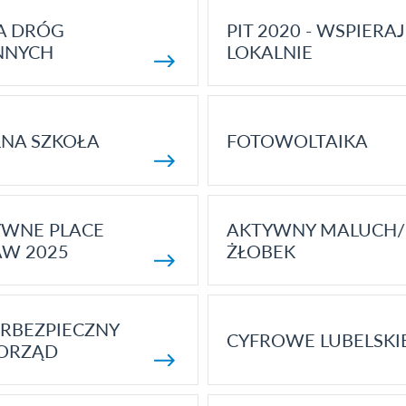
A DRÓG
PIT 2020 - WSPIERAJ
NNYCH
LOKALNIE
NA SZKOŁA
FOTOWOLTAIKA
YWNE PLACE
AKTYWNY MALUCH/
AW 2025
ŻŁOBEK
RBEZPIECZNY
CYFROWE LUBELSKI
ORZĄD