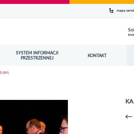
y serwis
mapa serw
ej
So
Imi
SYSTEM INFORMACJI
Szuk
KONTAKT
OŚNIK OTWORZY SIĘ W NOWYM OKNIE
PRZESTRZENNEJ
Wy
15 091
KA
p