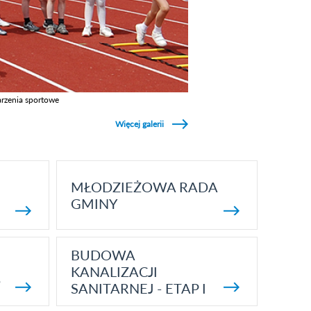
rzenia sportowe
z galerie w kategori Wydarzenia sportowe
Więcej galerii
MŁODZIEŻOWA RADA
GMINY
BUDOWA
KANALIZACJI
5
SANITARNEJ - ETAP I