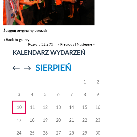
Ściągnij oryginalny obrazek
« Back to gallery
Pozycja 52 z 75
« Previous
|
Następne »
KALENDARZ WYDARZEŃ
SIERPIEŃ
Przejdź do
Przejdź do
poprzedniego
poprzedniego
miesiąca
miesiąca
1
2
3
4
5
6
7
8
9
10
11
12
13
14
15
16
18
19
20
21
22
23
17
24
25
26
27
28
29
30