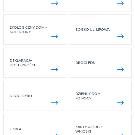
EKOLOGICZNY DOM -
BOISKO UL. LIPOWA
KOLEKTORY
DEKLARACJA
DROGI FDS
DOSTĘPNOŚCI
DZIENNY DOM
DROGI RFRD
POMOCY
KARTY USŁUG /
GKRPA
WNIOSKI