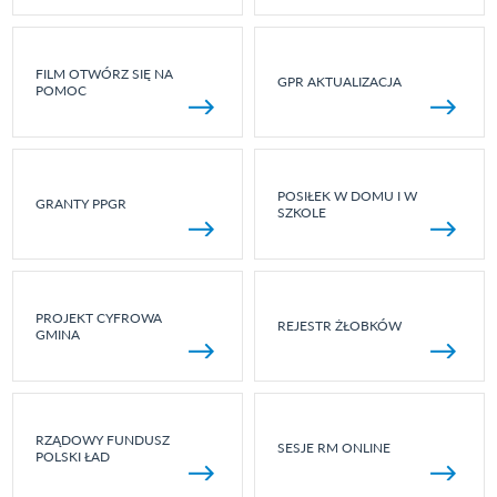
FILM OTWÓRZ SIĘ NA
GPR AKTUALIZACJA
POMOC
POSIŁEK W DOMU I W
GRANTY PPGR
SZKOLE
PROJEKT CYFROWA
REJESTR ŻŁOBKÓW
GMINA
RZĄDOWY FUNDUSZ
SESJE RM ONLINE
POLSKI ŁAD