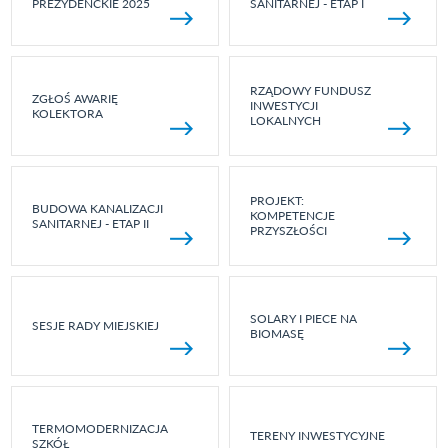
PREZYDENCKIE 2025
SANITARNEJ - ETAP I
RZĄDOWY FUNDUSZ
ZGŁOŚ AWARIĘ
INWESTYCJI
KOLEKTORA
LOKALNYCH
PROJEKT:
BUDOWA KANALIZACJI
KOMPETENCJE
SANITARNEJ - ETAP II
PRZYSZŁOŚCI
SOLARY I PIECE NA
SESJE RADY MIEJSKIEJ
BIOMASĘ
TERMOMODERNIZACJA
TERENY INWESTYCYJNE
SZKÓŁ