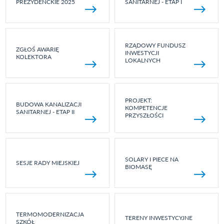
PREZYDENCKIE 2025
SANITARNEJ - ETAP I
RZĄDOWY FUNDUSZ
ZGŁOŚ AWARIĘ
INWESTYCJI
KOLEKTORA
LOKALNYCH
PROJEKT:
BUDOWA KANALIZACJI
KOMPETENCJE
SANITARNEJ - ETAP II
PRZYSZŁOŚCI
SOLARY I PIECE NA
SESJE RADY MIEJSKIEJ
BIOMASĘ
TERMOMODERNIZACJA
TERENY INWESTYCYJNE
SZKÓŁ