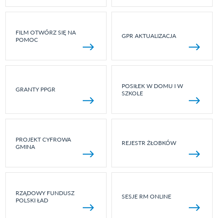
FILM OTWÓRZ SIĘ NA
GPR AKTUALIZACJA
POMOC
POSIŁEK W DOMU I W
GRANTY PPGR
SZKOLE
PROJEKT CYFROWA
REJESTR ŻŁOBKÓW
GMINA
RZĄDOWY FUNDUSZ
SESJE RM ONLINE
POLSKI ŁAD