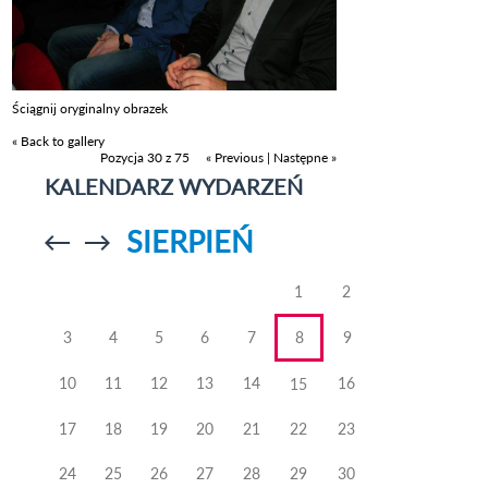
Ściągnij oryginalny obrazek
« Back to gallery
Pozycja 30 z 75
« Previous
|
Następne »
KALENDARZ WYDARZEŃ
SIERPIEŃ
Przejdź do
Przejdź do
poprzedniego
poprzedniego
miesiąca
miesiąca
1
2
3
4
5
6
7
8
9
10
11
12
13
14
16
15
17
18
19
20
21
22
23
24
25
26
27
28
29
30