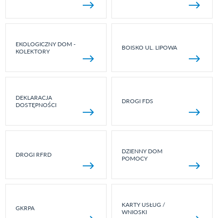
EKOLOGICZNY DOM -
BOISKO UL. LIPOWA
KOLEKTORY
DEKLARACJA
DROGI FDS
DOSTĘPNOŚCI
DZIENNY DOM
DROGI RFRD
POMOCY
KARTY USŁUG /
GKRPA
WNIOSKI