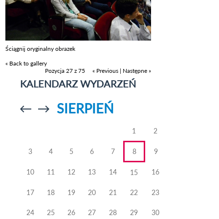
Ściągnij oryginalny obrazek
« Back to gallery
Pozycja 27 z 75
« Previous
|
Następne »
KALENDARZ WYDARZEŃ
SIERPIEŃ
Przejdź do
Przejdź do
poprzedniego
poprzedniego
miesiąca
miesiąca
1
2
3
4
5
6
7
8
9
10
11
12
13
14
16
15
17
18
19
20
21
22
23
24
25
26
27
28
29
30