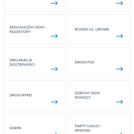
EKOLOGICZNY DOM -
BOISKO UL. LIPOWA
KOLEKTORY
DEKLARACJA
DROGI FDS
DOSTĘPNOŚCI
DZIENNY DOM
DROGI RFRD
POMOCY
KARTY USŁUG /
GKRPA
WNIOSKI