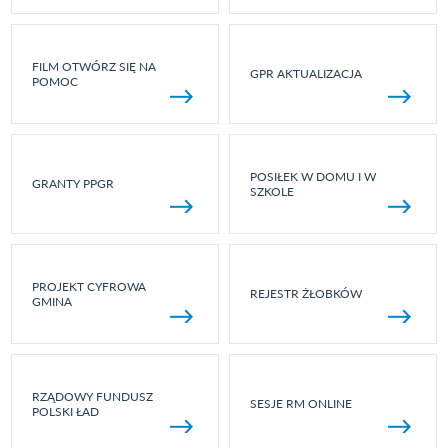
FILM OTWÓRZ SIĘ NA
GPR AKTUALIZACJA
POMOC
POSIŁEK W DOMU I W
GRANTY PPGR
SZKOLE
PROJEKT CYFROWA
REJESTR ŻŁOBKÓW
GMINA
RZĄDOWY FUNDUSZ
SESJE RM ONLINE
POLSKI ŁAD