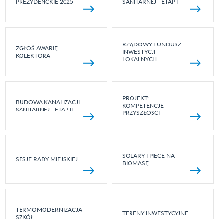
PREZYDENCKIE 2025
SANITARNEJ - ETAP I
RZĄDOWY FUNDUSZ
ZGŁOŚ AWARIĘ
INWESTYCJI
KOLEKTORA
LOKALNYCH
PROJEKT:
BUDOWA KANALIZACJI
KOMPETENCJE
SANITARNEJ - ETAP II
PRZYSZŁOŚCI
SOLARY I PIECE NA
SESJE RADY MIEJSKIEJ
BIOMASĘ
TERMOMODERNIZACJA
TERENY INWESTYCYJNE
SZKÓŁ