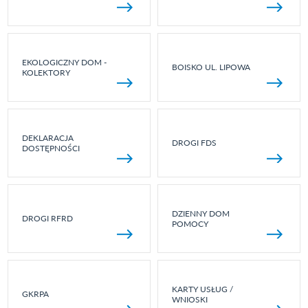
EKOLOGICZNY DOM -
BOISKO UL. LIPOWA
KOLEKTORY
DEKLARACJA
DROGI FDS
DOSTĘPNOŚCI
DZIENNY DOM
DROGI RFRD
POMOCY
KARTY USŁUG /
GKRPA
WNIOSKI