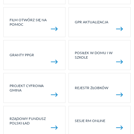
FILM OTWÓRZ SIĘ NA
GPR AKTUALIZACJA
POMOC
POSIŁEK W DOMU I W
GRANTY PPGR
SZKOLE
PROJEKT CYFROWA
REJESTR ŻŁOBKÓW
GMINA
RZĄDOWY FUNDUSZ
SESJE RM ONLINE
POLSKI ŁAD