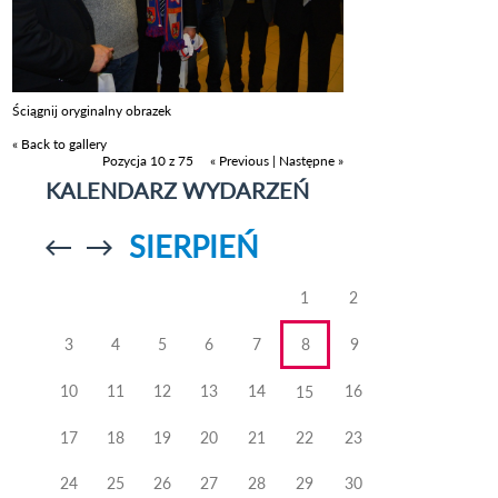
Ściągnij oryginalny obrazek
« Back to gallery
Pozycja 10 z 75
« Previous
|
Następne »
KALENDARZ WYDARZEŃ
SIERPIEŃ
Przejdź do
Przejdź do
poprzedniego
poprzedniego
miesiąca
miesiąca
1
2
3
4
5
6
7
8
9
10
11
12
13
14
16
15
17
18
19
20
21
22
23
24
25
26
27
28
29
30