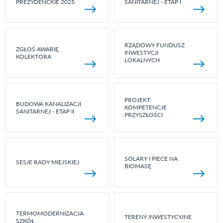
PREZYDENCKIE 2025
SANITARNEJ - ETAP I
RZĄDOWY FUNDUSZ
ZGŁOŚ AWARIĘ
INWESTYCJI
KOLEKTORA
LOKALNYCH
PROJEKT:
BUDOWA KANALIZACJI
KOMPETENCJE
SANITARNEJ - ETAP II
PRZYSZŁOŚCI
SOLARY I PIECE NA
SESJE RADY MIEJSKIEJ
BIOMASĘ
TERMOMODERNIZACJA
TERENY INWESTYCYJNE
SZKÓŁ