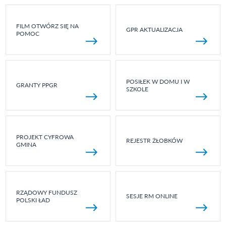
FILM OTWÓRZ SIĘ NA
GPR AKTUALIZACJA
POMOC
POSIŁEK W DOMU I W
GRANTY PPGR
SZKOLE
PROJEKT CYFROWA
REJESTR ŻŁOBKÓW
GMINA
RZĄDOWY FUNDUSZ
SESJE RM ONLINE
POLSKI ŁAD