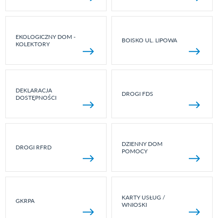
EKOLOGICZNY DOM -
BOISKO UL. LIPOWA
KOLEKTORY
DEKLARACJA
DROGI FDS
DOSTĘPNOŚCI
DZIENNY DOM
DROGI RFRD
POMOCY
KARTY USŁUG /
GKRPA
WNIOSKI