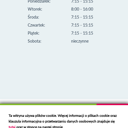
Poniedziałek:
7:15 - 15:15
Wtorek:
8:00 - 16:00
Środa:
7:15 - 15:15
Czwartek:
7:15 - 15:15
Piątek:
7:15 - 15:15
Sobota:
nieczynne
Klauzula informacyjna i polityka plików cookies
Ta witryna używa plików cookie. Więcej informacji o plikach cookie oraz
Deklaracja dostępności
klauzula informacyjna o przetwarzaniu danych osobowych znajduje się
Polski serwer RBL
https://polspam.pl/
tutaj
oraz w stopce na naszej stronie.