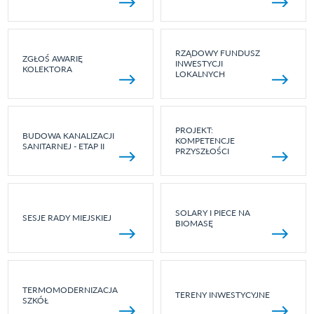
RZĄDOWY FUNDUSZ
ZGŁOŚ AWARIĘ
INWESTYCJI
KOLEKTORA
LOKALNYCH
PROJEKT:
BUDOWA KANALIZACJI
KOMPETENCJE
SANITARNEJ - ETAP II
PRZYSZŁOŚCI
SOLARY I PIECE NA
SESJE RADY MIEJSKIEJ
BIOMASĘ
TERMOMODERNIZACJA
TERENY INWESTYCYJNE
SZKÓŁ