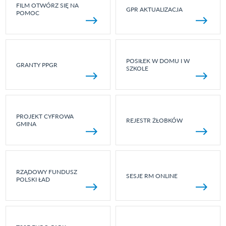
FILM OTWÓRZ SIĘ NA
GPR AKTUALIZACJA
POMOC
POSIŁEK W DOMU I W
GRANTY PPGR
SZKOLE
PROJEKT CYFROWA
REJESTR ŻŁOBKÓW
GMINA
RZĄDOWY FUNDUSZ
SESJE RM ONLINE
POLSKI ŁAD