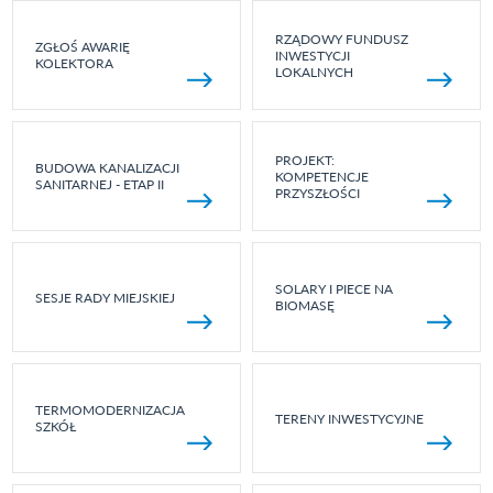
RZĄDOWY FUNDUSZ
ZGŁOŚ AWARIĘ
INWESTYCJI
KOLEKTORA
LOKALNYCH
PROJEKT:
BUDOWA KANALIZACJI
KOMPETENCJE
SANITARNEJ - ETAP II
PRZYSZŁOŚCI
SOLARY I PIECE NA
SESJE RADY MIEJSKIEJ
BIOMASĘ
TERMOMODERNIZACJA
TERENY INWESTYCYJNE
SZKÓŁ