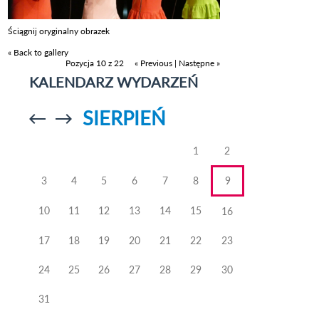
Ściągnij oryginalny obrazek
« Back to gallery
Pozycja 10 z 22
« Previous
|
Następne »
KALENDARZ WYDARZEŃ
SIERPIEŃ
Przejdź do
Przejdź do
poprzedniego
poprzedniego
miesiąca
miesiąca
1
2
3
4
5
6
7
8
9
10
11
12
13
14
15
16
17
18
19
20
21
22
23
24
25
26
27
28
29
30
31