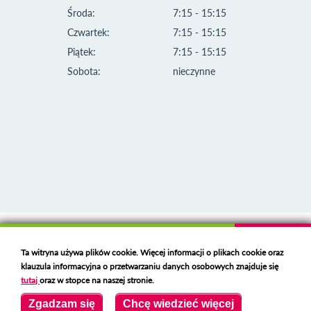
Środa:
7:15 - 15:15
Czwartek:
7:15 - 15:15
Piątek:
7:15 - 15:15
Sobota:
nieczynne
Klauzula informacyjna i polityka plików cookies
Ta witryna używa plików cookie. Więcej informacji o plikach cookie oraz
Deklaracja dostępności
klauzula informacyjna o przetwarzaniu danych osobowych znajduje się
Polski serwer RBL
https://polspam.pl/
tutaj
oraz w stopce na naszej stronie.
Copyright 2023 Urząd Miejski w Opolu Lubelskim
Zgadzam się
Chcę wiedzieć więcej
Created by
VOBACOM
Odnośnik otworzy się w nowym oknie