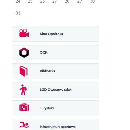
24
25
26
27
28
29
30
31
Kino Opolanka
OCK
Biblioteka
LGD Owocowy szlak
Turystyka
Infrastruktura sportowa