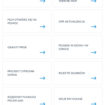
TERENIE MOF
FILM OTWÓRZ SIĘ NA
GPR AKTUALIZACJA
POMOC
POSIŁEK W DOMU I W
GRANTY PPGR
SZKOLE
PROJEKT CYFROWA
REJESTR ŻŁOBKÓW
GMINA
RZĄDOWY FUNDUSZ
SESJE RM ONLINE
POLSKI ŁAD