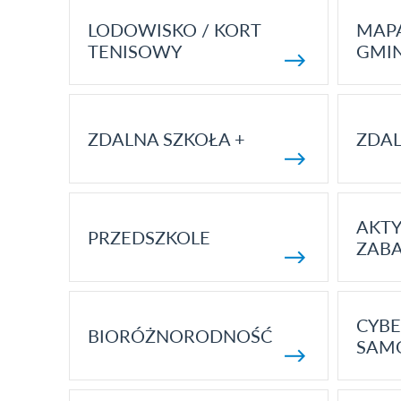
LODOWISKO / KORT
MAP
TENISOWY
GMI
ZDALNA SZKOŁA +
ZDAL
AKT
PRZEDSZKOLE
ZAB
CYBE
BIORÓŻNORODNOŚĆ
SAM