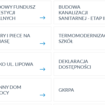
DOWY FUNDUSZ
BUDOWA
STYCJI
KANALIZACJI
ALNYCH
SANITARNEJ - ETAP I
RY I PIECE NA
TERMOMODERNIZA
MASĘ
SZKÓŁ
DEKLARACJA
KO UL. LIPOWA
DOSTĘPNOŚCI
ENNY DOM
GKRPA
OCY