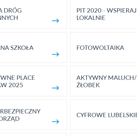
A DRÓG
PIT 2020 - WSPIERAJ
NNYCH
LOKALNIE
NA SZKOŁA
FOTOWOLTAIKA
YWNE PLACE
AKTYWNY MALUCH/
AW 2025
ŻŁOBEK
RBEZPIECZNY
CYFROWE LUBELSKI
ORZĄD