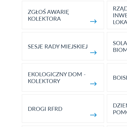
RZĄ
ZGŁOŚ AWARIĘ
INWE
KOLEKTORA
LOK
SOLA
SESJE RADY MIEJSKIEJ
BIO
EKOLOGICZNY DOM -
BOIS
KOLEKTORY
DZI
DROGI RFRD
POM