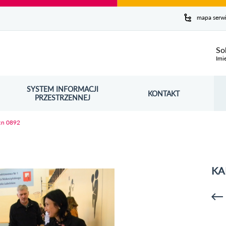
y serwis
mapa serw
ej
So
Imi
SYSTEM INFORMACJI
Szuk
KONTAKT
OŚNIK OTWORZY SIĘ W NOWYM OKNIE
PRZESTRZENNEJ
Wy
cn 0892
KA
p