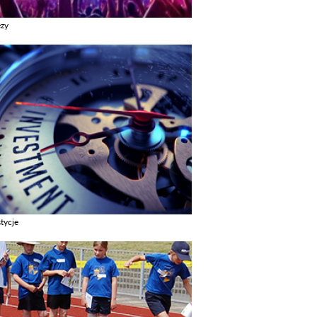
ezy
z galerie w kategori Imprezy
tycje
z galerie w kategori Inwestycje