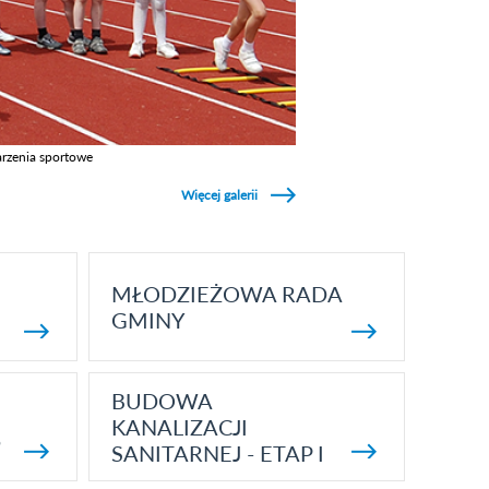
rzenia sportowe
z galerie w kategori Wydarzenia sportowe
Więcej galerii
MŁODZIEŻOWA RADA
GMINY
BUDOWA
KANALIZACJI
5
SANITARNEJ - ETAP I