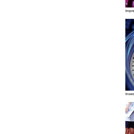
Impr
Zobac
Inwes
Zobac