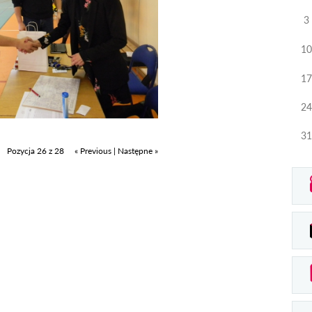
3
10
17
24
31
Pozycja 26 z 28
« Previous
|
Następne »