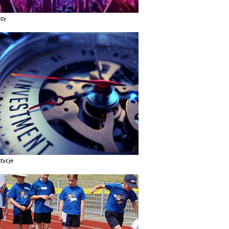
ezy
z galerie w kategori Imprezy
tycje
z galerie w kategori Inwestycje