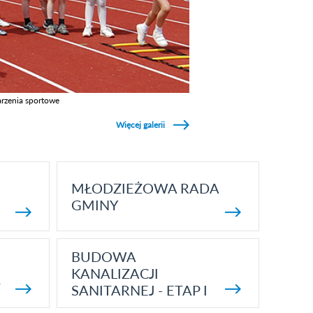
rzenia sportowe
z galerie w kategori Wydarzenia sportowe
Więcej galerii
MŁODZIEŻOWA RADA
GMINY
BUDOWA
KANALIZACJI
5
SANITARNEJ - ETAP I