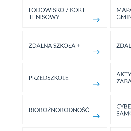
LODOWISKO / KORT
MAP
TENISOWY
GMI
ZDALNA SZKOŁA +
ZDAL
AKT
PRZEDSZKOLE
ZAB
CYBE
BIORÓŻNORODNOŚĆ
SAM