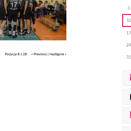
3
1
17
24
Pozycja 8 z 28
« Previous
|
Następne »
31