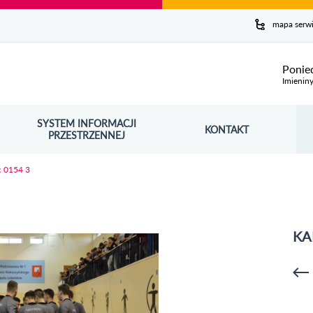
y serwis
mapa serw
ej
Ponie
Imienin
SYSTEM INFORMACJI
Szuk
KONTAKT
OŚNIK OTWORZY SIĘ W NOWYM OKNIE
PRZESTRZENNEJ
Wy
c 0154 3
KA
p