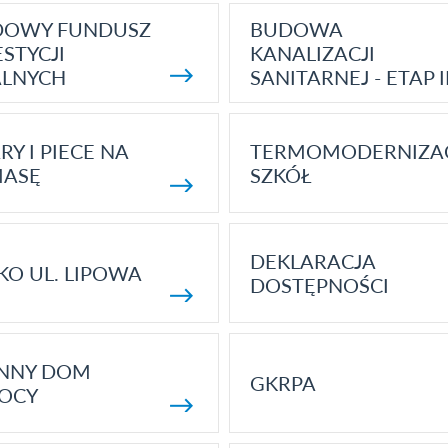
DOWY FUNDUSZ
BUDOWA
STYCJI
KANALIZACJI
ALNYCH
SANITARNEJ - ETAP I
RY I PIECE NA
TERMOMODERNIZA
MASĘ
SZKÓŁ
DEKLARACJA
KO UL. LIPOWA
DOSTĘPNOŚCI
ENNY DOM
GKRPA
OCY