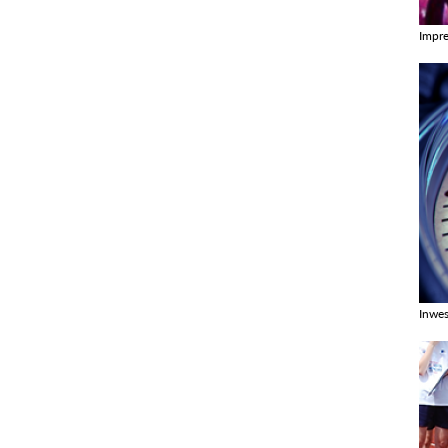
Impr
Zobac
Inwes
Zobac