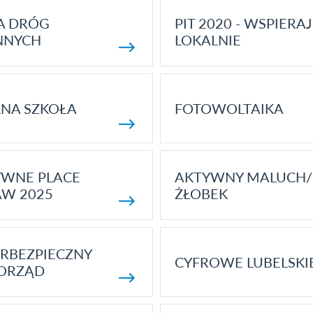
A DRÓG
PIT 2020 - WSPIERAJ
NNYCH
LOKALNIE
NA SZKOŁA
FOTOWOLTAIKA
YWNE PLACE
AKTYWNY MALUCH/
AW 2025
ŻŁOBEK
RBEZPIECZNY
CYFROWE LUBELSKI
ORZĄD