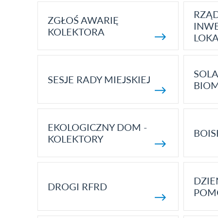
RZĄ
ZGŁOŚ AWARIĘ
INWE
KOLEKTORA
LOK
SOLA
SESJE RADY MIEJSKIEJ
BIO
EKOLOGICZNY DOM -
BOIS
KOLEKTORY
DZI
DROGI RFRD
POM