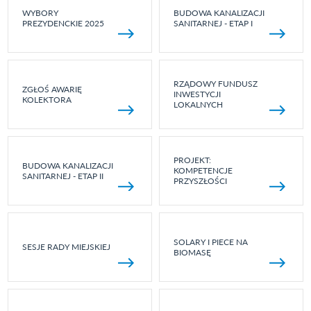
WYBORY
BUDOWA KANALIZACJI
PREZYDENCKIE 2025
SANITARNEJ - ETAP I
RZĄDOWY FUNDUSZ
ZGŁOŚ AWARIĘ
INWESTYCJI
KOLEKTORA
LOKALNYCH
PROJEKT:
BUDOWA KANALIZACJI
KOMPETENCJE
SANITARNEJ - ETAP II
PRZYSZŁOŚCI
SOLARY I PIECE NA
SESJE RADY MIEJSKIEJ
BIOMASĘ