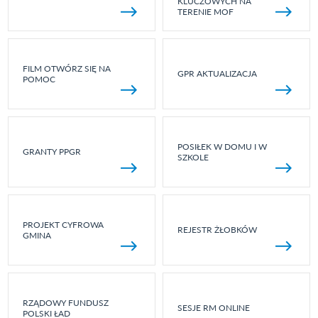
KLUCZOWYCH NA
TERENIE MOF
FILM OTWÓRZ SIĘ NA
GPR AKTUALIZACJA
POMOC
POSIŁEK W DOMU I W
GRANTY PPGR
SZKOLE
PROJEKT CYFROWA
REJESTR ŻŁOBKÓW
GMINA
RZĄDOWY FUNDUSZ
SESJE RM ONLINE
POLSKI ŁAD