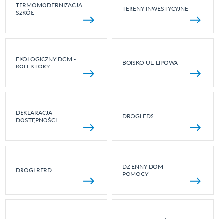
TERMOMODERNIZACJA
TERENY INWESTYCYJNE
SZKÓŁ
EKOLOGICZNY DOM -
BOISKO UL. LIPOWA
KOLEKTORY
DEKLARACJA
DROGI FDS
DOSTĘPNOŚCI
DZIENNY DOM
DROGI RFRD
POMOCY