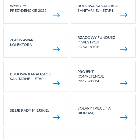
WYBORY
BUDOWA KANALIZACJI
PREZYDENCKIE 2025
SANITARNEJ - ETAP I
RZĄDOWY FUNDUSZ
ZGŁOŚ AWARIĘ
INWESTYCJI
KOLEKTORA
LOKALNYCH
PROJEKT:
BUDOWA KANALIZACJI
KOMPETENCJE
SANITARNEJ - ETAP II
PRZYSZŁOŚCI
SOLARY I PIECE NA
SESJE RADY MIEJSKIEJ
BIOMASĘ