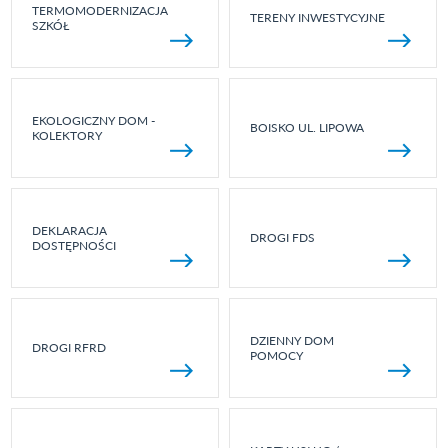
TERMOMODERNIZACJA
TERENY INWESTYCYJNE
SZKÓŁ
EKOLOGICZNY DOM -
BOISKO UL. LIPOWA
KOLEKTORY
DEKLARACJA
DROGI FDS
DOSTĘPNOŚCI
DZIENNY DOM
DROGI RFRD
POMOCY