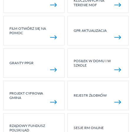
KLUCZOWYCH NA
TERENIE MOF
FILM OTWÓRZ SIĘ NA
GPR AKTUALIZACJA
POMOC
POSIŁEK W DOMU I W
GRANTY PPGR
SZKOLE
PROJEKT CYFROWA
REJESTR ŻŁOBKÓW
GMINA
RZĄDOWY FUNDUSZ
SESJE RM ONLINE
POLSKI ŁAD