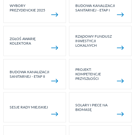
WYBORY
BUDOWA KANALIZACJI
PREZYDENCKIE 2025
SANITARNEJ - ETAP I
RZĄDOWY FUNDUSZ
ZGŁOŚ AWARIĘ
INWESTYCJI
KOLEKTORA
LOKALNYCH
PROJEKT:
BUDOWA KANALIZACJI
KOMPETENCJE
SANITARNEJ - ETAP II
PRZYSZŁOŚCI
SOLARY I PIECE NA
SESJE RADY MIEJSKIEJ
BIOMASĘ