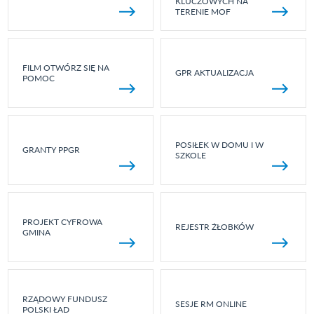
KLUCZOWYCH NA
TERENIE MOF
FILM OTWÓRZ SIĘ NA
GPR AKTUALIZACJA
POMOC
POSIŁEK W DOMU I W
GRANTY PPGR
SZKOLE
PROJEKT CYFROWA
REJESTR ŻŁOBKÓW
GMINA
RZĄDOWY FUNDUSZ
SESJE RM ONLINE
POLSKI ŁAD