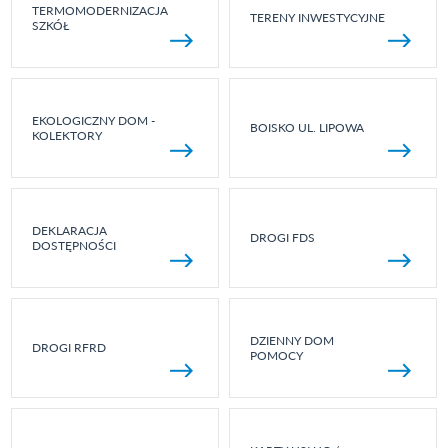
TERMOMODERNIZACJA
TERENY INWESTYCYJNE
SZKÓŁ
EKOLOGICZNY DOM -
BOISKO UL. LIPOWA
KOLEKTORY
DEKLARACJA
DROGI FDS
DOSTĘPNOŚCI
DZIENNY DOM
DROGI RFRD
POMOCY