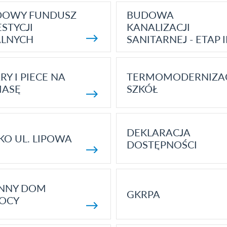
DOWY FUNDUSZ
BUDOWA
STYCJI
KANALIZACJI
ALNYCH
SANITARNEJ - ETAP I
RY I PIECE NA
TERMOMODERNIZA
MASĘ
SZKÓŁ
DEKLARACJA
KO UL. LIPOWA
DOSTĘPNOŚCI
ENNY DOM
GKRPA
OCY