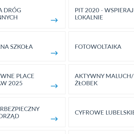
A DRÓG
PIT 2020 - WSPIERAJ
NNYCH
LOKALNIE
NA SZKOŁA
FOTOWOLTAIKA
YWNE PLACE
AKTYWNY MALUCH/
AW 2025
ŻŁOBEK
RBEZPIECZNY
CYFROWE LUBELSKI
ORZĄD