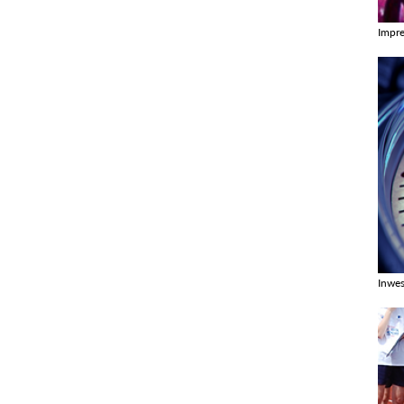
Impr
Zobac
Inwes
Zobac