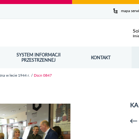
y serwis
mapa serw
ej
So
Imi
SYSTEM INFORMACJI
Szuk
KONTAKT
OŚNIK OTWORZY SIĘ W NOWYM OKNIE
PRZESTRZENNEJ
Wy
na w lecie 1944 r.
Dscn 0847
KA
p