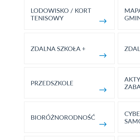
LODOWISKO / KORT
MAP
TENISOWY
GMI
ZDALNA SZKOŁA +
ZDAL
AKT
PRZEDSZKOLE
ZAB
CYBE
BIORÓŻNORODNOŚĆ
SAM