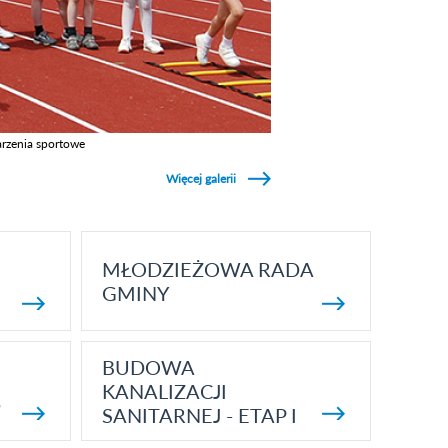
rzenia sportowe
z galerie w kategori Wydarzenia sportowe
Więcej galerii
MŁODZIEŻOWA RADA
GMINY
BUDOWA
KANALIZACJI
5
SANITARNEJ - ETAP I