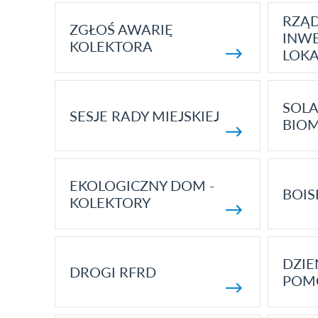
RZĄ
ZGŁOŚ AWARIĘ
INWE
KOLEKTORA
LOK
SOLA
SESJE RADY MIEJSKIEJ
BIO
EKOLOGICZNY DOM -
BOIS
KOLEKTORY
DZI
DROGI RFRD
POM