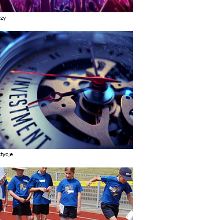
ezy
z galerie w kategori Imprezy
tycje
z galerie w kategori Inwestycje