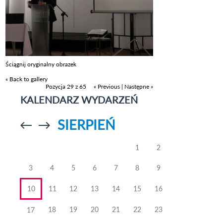
Ściągnij oryginalny obrazek
« Back to gallery
Pozycja 29 z 65
« Previous
|
Następne »
KALENDARZ WYDARZEŃ
SIERPIEŃ
Przejdź do
Przejdź do
poprzedniego
poprzedniego
miesiąca
miesiąca
1
2
3
4
5
6
7
8
9
10
11
12
13
14
15
16
18
19
20
21
22
23
17