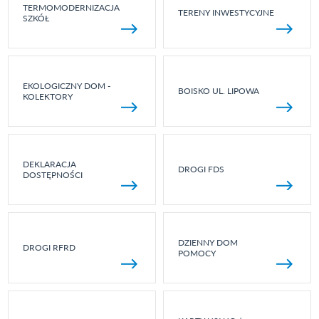
TERMOMODERNIZACJA
TERENY INWESTYCYJNE
SZKÓŁ
EKOLOGICZNY DOM -
BOISKO UL. LIPOWA
KOLEKTORY
DEKLARACJA
DROGI FDS
DOSTĘPNOŚCI
DZIENNY DOM
DROGI RFRD
POMOCY