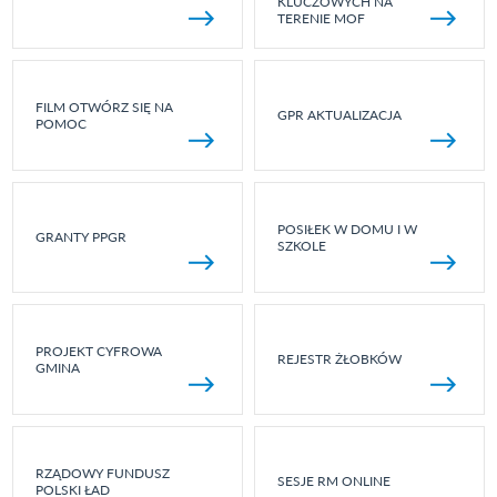
KLUCZOWYCH NA
TERENIE MOF
FILM OTWÓRZ SIĘ NA
GPR AKTUALIZACJA
POMOC
POSIŁEK W DOMU I W
GRANTY PPGR
SZKOLE
PROJEKT CYFROWA
REJESTR ŻŁOBKÓW
GMINA
RZĄDOWY FUNDUSZ
SESJE RM ONLINE
POLSKI ŁAD