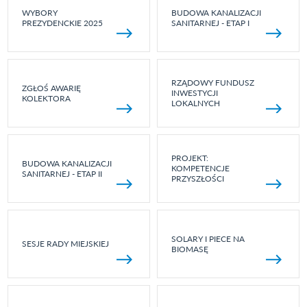
WYBORY
BUDOWA KANALIZACJI
PREZYDENCKIE 2025
SANITARNEJ - ETAP I
RZĄDOWY FUNDUSZ
ZGŁOŚ AWARIĘ
INWESTYCJI
KOLEKTORA
LOKALNYCH
PROJEKT:
BUDOWA KANALIZACJI
KOMPETENCJE
SANITARNEJ - ETAP II
PRZYSZŁOŚCI
SOLARY I PIECE NA
SESJE RADY MIEJSKIEJ
BIOMASĘ