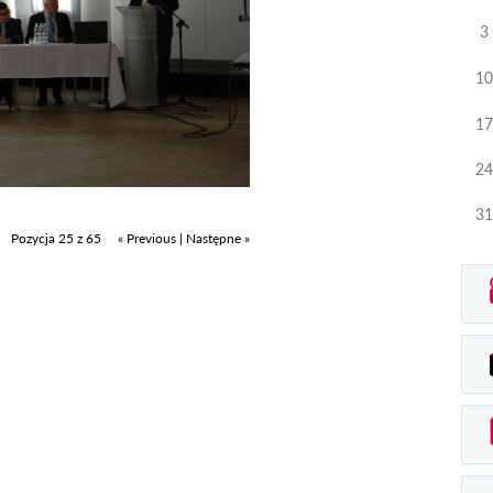
3
10
17
24
31
Pozycja 25 z 65
« Previous
|
Następne »