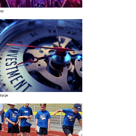
ezy
z galerie w kategori Imprezy
tycje
z galerie w kategori Inwestycje