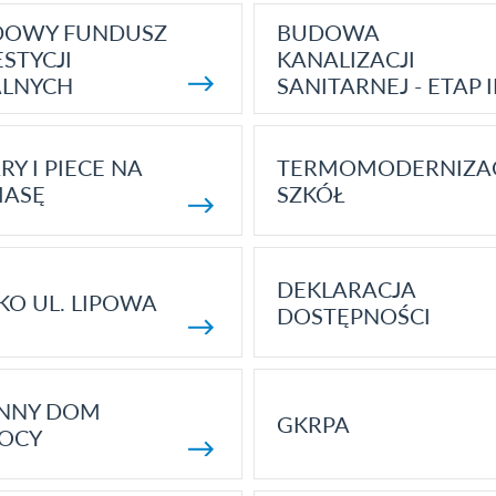
DOWY FUNDUSZ
BUDOWA
STYCJI
KANALIZACJI
ALNYCH
SANITARNEJ - ETAP I
RY I PIECE NA
TERMOMODERNIZA
MASĘ
SZKÓŁ
DEKLARACJA
KO UL. LIPOWA
DOSTĘPNOŚCI
ENNY DOM
GKRPA
OCY