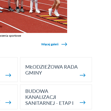
rzenia sportowe
z galerie w kategori Wydarzenia sportowe
Więcej galerii
MŁODZIEŻOWA RADA
GMINY
BUDOWA
KANALIZACJI
5
SANITARNEJ - ETAP I