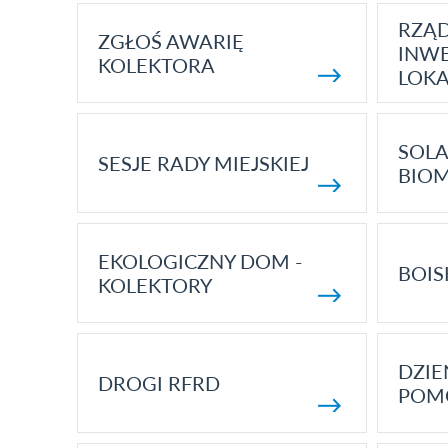
RZĄ
ZGŁOŚ AWARIĘ
INWE
KOLEKTORA
LOK
SOLA
SESJE RADY MIEJSKIEJ
BIO
EKOLOGICZNY DOM -
BOIS
KOLEKTORY
DZI
DROGI RFRD
POM