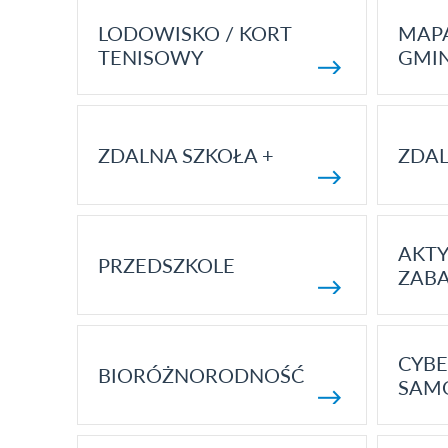
LODOWISKO / KORT
MAP
TENISOWY
GMI
ZDALNA SZKOŁA +
ZDAL
AKT
PRZEDSZKOLE
ZAB
CYBE
BIORÓŻNORODNOŚĆ
SAM