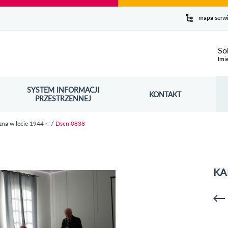
y serwis
mapa serw
ej
So
Imi
SYSTEM INFORMACJI
Szuk
KONTAKT
OŚNIK OTWORZY SIĘ W NOWYM OKNIE
PRZESTRZENNEJ
Wy
na w lecie 1944 r.
Dscn 0838
KA
p