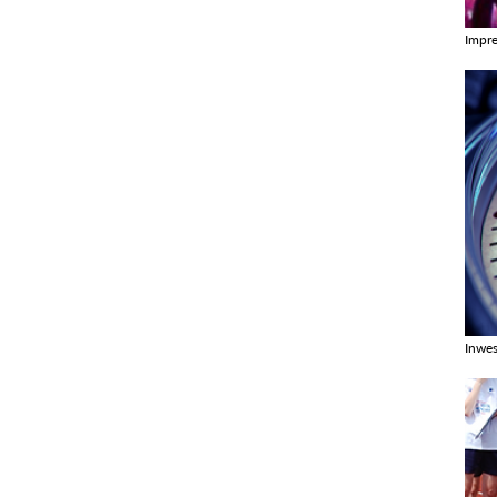
Impr
Zobac
Inwes
Zobac