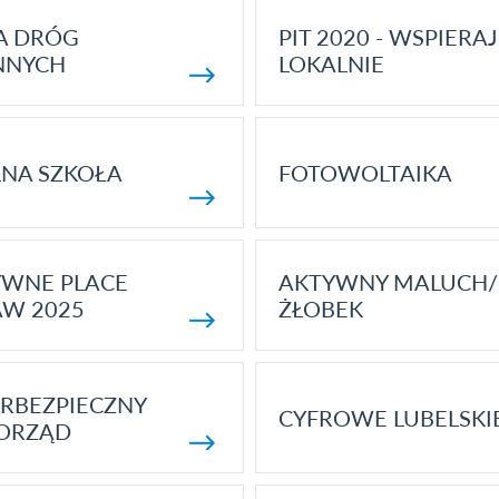
A DRÓG
PIT 2020 - WSPIERAJ
NNYCH
LOKALNIE
NA SZKOŁA
FOTOWOLTAIKA
YWNE PLACE
AKTYWNY MALUCH/
AW 2025
ŻŁOBEK
RBEZPIECZNY
CYFROWE LUBELSKI
ORZĄD