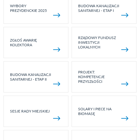
WYBORY
BUDOWA KANALIZACJI
PREZYDENCKIE 2025
SANITARNEJ - ETAP I
RZĄDOWY FUNDUSZ
ZGŁOŚ AWARIĘ
INWESTYCJI
KOLEKTORA
LOKALNYCH
PROJEKT:
BUDOWA KANALIZACJI
KOMPETENCJE
SANITARNEJ - ETAP II
PRZYSZŁOŚCI
SOLARY I PIECE NA
SESJE RADY MIEJSKIEJ
BIOMASĘ