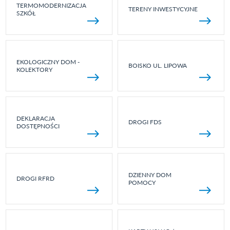
TERMOMODERNIZACJA
TERENY INWESTYCYJNE
SZKÓŁ
EKOLOGICZNY DOM -
BOISKO UL. LIPOWA
KOLEKTORY
DEKLARACJA
DROGI FDS
DOSTĘPNOŚCI
DZIENNY DOM
DROGI RFRD
POMOCY