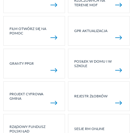
KLUCZOWYCH NA
TERENIE MOF
FILM OTWÓRZ SIĘ NA
GPR AKTUALIZACJA
POMOC
POSIŁEK W DOMU I W
GRANTY PPGR
SZKOLE
PROJEKT CYFROWA
REJESTR ŻŁOBKÓW
GMINA
RZĄDOWY FUNDUSZ
SESJE RM ONLINE
POLSKI ŁAD