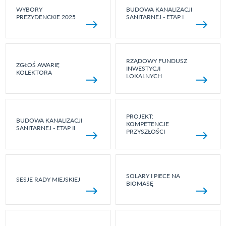
WYBORY
BUDOWA KANALIZACJI
PREZYDENCKIE 2025
SANITARNEJ - ETAP I
RZĄDOWY FUNDUSZ
ZGŁOŚ AWARIĘ
INWESTYCJI
KOLEKTORA
LOKALNYCH
PROJEKT:
BUDOWA KANALIZACJI
KOMPETENCJE
SANITARNEJ - ETAP II
PRZYSZŁOŚCI
SOLARY I PIECE NA
SESJE RADY MIEJSKIEJ
BIOMASĘ