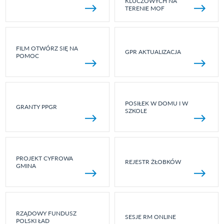
KLUCZOWYCH NA
TERENIE MOF
FILM OTWÓRZ SIĘ NA
GPR AKTUALIZACJA
POMOC
POSIŁEK W DOMU I W
GRANTY PPGR
SZKOLE
PROJEKT CYFROWA
REJESTR ŻŁOBKÓW
GMINA
RZĄDOWY FUNDUSZ
SESJE RM ONLINE
POLSKI ŁAD