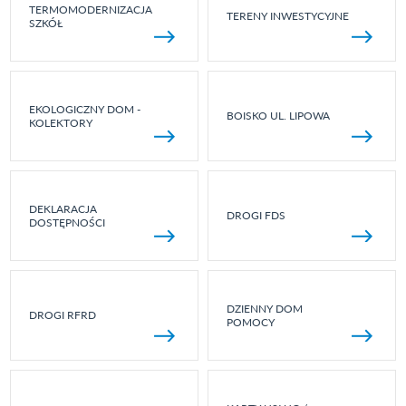
TERMOMODERNIZACJA
TERENY INWESTYCYJNE
SZKÓŁ
EKOLOGICZNY DOM -
BOISKO UL. LIPOWA
KOLEKTORY
DEKLARACJA
DROGI FDS
DOSTĘPNOŚCI
DZIENNY DOM
DROGI RFRD
POMOCY