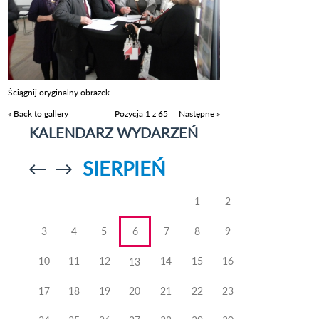
Ściągnij oryginalny obrazek
« Back to gallery
Pozycja 1 z 65
Następne »
KALENDARZ WYDARZEŃ
SIERPIEŃ
Przejdź do
Przejdź do
poprzedniego
poprzedniego
miesiąca
miesiąca
1
2
3
4
5
6
7
8
9
10
11
12
14
15
16
13
17
18
19
20
21
22
23