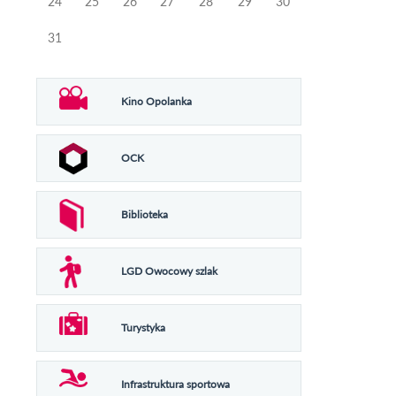
24
25
26
27
28
29
30
31
Kino Opolanka
OCK
Biblioteka
LGD Owocowy szlak
Turystyka
Infrastruktura sportowa