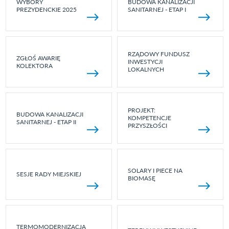
WYBORY
BUDOWA KANALIZACJI
PREZYDENCKIE 2025
SANITARNEJ - ETAP I
RZĄDOWY FUNDUSZ
ZGŁOŚ AWARIĘ
INWESTYCJI
KOLEKTORA
LOKALNYCH
PROJEKT:
BUDOWA KANALIZACJI
KOMPETENCJE
SANITARNEJ - ETAP II
PRZYSZŁOŚCI
SOLARY I PIECE NA
SESJE RADY MIEJSKIEJ
BIOMASĘ
TERMOMODERNIZACJA