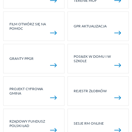
TERENIE MOF
FILM OTWÓRZ SIĘ NA
GPR AKTUALIZACJA
POMOC
POSIŁEK W DOMU I W
GRANTY PPGR
SZKOLE
PROJEKT CYFROWA
REJESTR ŻŁOBKÓW
GMINA
RZĄDOWY FUNDUSZ
SESJE RM ONLINE
POLSKI ŁAD