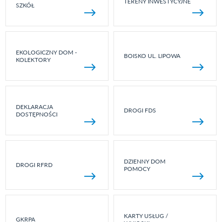
TERENY INWESTYCYJNE
SZKÓŁ
EKOLOGICZNY DOM -
BOISKO UL. LIPOWA
KOLEKTORY
DEKLARACJA
DROGI FDS
DOSTĘPNOŚCI
DZIENNY DOM
DROGI RFRD
POMOCY
KARTY USŁUG /
GKRPA