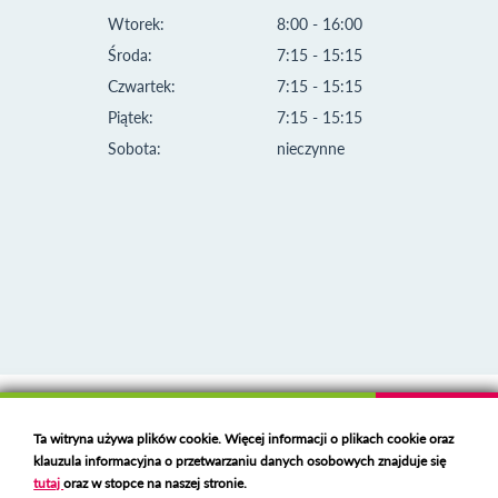
Wtorek:
8:00 - 16:00
Środa:
7:15 - 15:15
Czwartek:
7:15 - 15:15
Piątek:
7:15 - 15:15
Sobota:
nieczynne
Klauzula informacyjna i polityka plików cookies
Ta witryna używa plików cookie. Więcej informacji o plikach cookie oraz
Deklaracja dostępności
klauzula informacyjna o przetwarzaniu danych osobowych znajduje się
Polski serwer RBL
https://polspam.pl/
tutaj
oraz w stopce na naszej stronie.