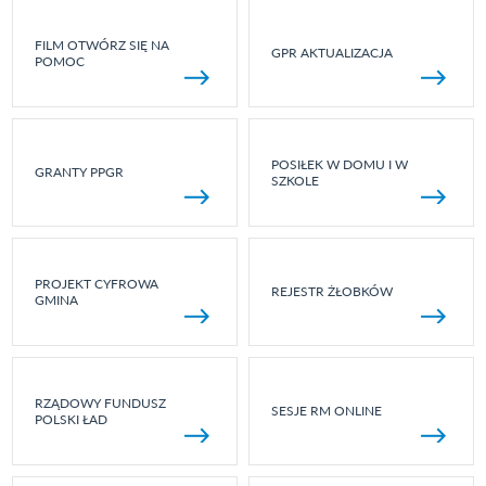
FILM OTWÓRZ SIĘ NA
GPR AKTUALIZACJA
POMOC
POSIŁEK W DOMU I W
GRANTY PPGR
SZKOLE
PROJEKT CYFROWA
REJESTR ŻŁOBKÓW
GMINA
RZĄDOWY FUNDUSZ
SESJE RM ONLINE
POLSKI ŁAD