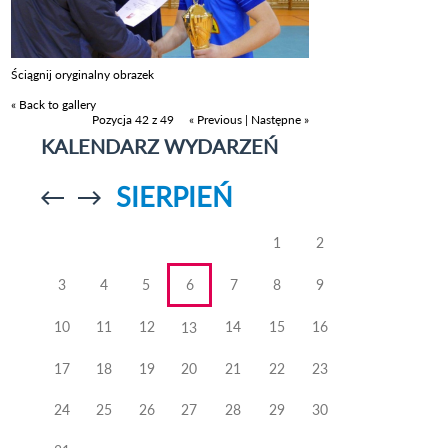
Ściągnij oryginalny obrazek
« Back to gallery
Pozycja 42 z 49
« Previous
|
Następne »
KALENDARZ WYDARZEŃ
SIERPIEŃ
Przejdź do
Przejdź do
poprzedniego
poprzedniego
miesiąca
miesiąca
1
2
3
4
5
6
7
8
9
10
11
12
14
15
16
13
17
18
19
20
21
22
23
24
25
26
27
28
29
30