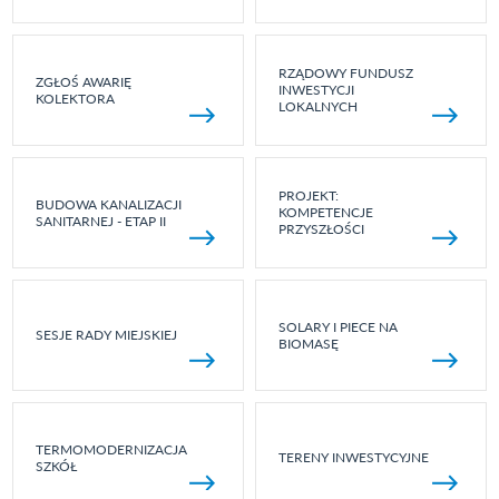
RZĄDOWY FUNDUSZ
ZGŁOŚ AWARIĘ
INWESTYCJI
KOLEKTORA
LOKALNYCH
PROJEKT:
BUDOWA KANALIZACJI
KOMPETENCJE
SANITARNEJ - ETAP II
PRZYSZŁOŚCI
SOLARY I PIECE NA
SESJE RADY MIEJSKIEJ
BIOMASĘ
TERMOMODERNIZACJA
TERENY INWESTYCYJNE
SZKÓŁ