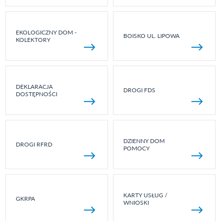
EKOLOGICZNY DOM -
BOISKO UL. LIPOWA
KOLEKTORY
DEKLARACJA
DROGI FDS
DOSTĘPNOŚCI
DZIENNY DOM
DROGI RFRD
POMOCY
KARTY USŁUG /
GKRPA
WNIOSKI