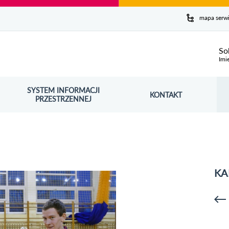
y serwis
mapa serw
ej
So
Imi
SYSTEM INFORMACJI
Szuk
KONTAKT
OŚNIK OTWORZY SIĘ W NOWYM OKNIE
PRZESTRZENNEJ
Wy
KA
p