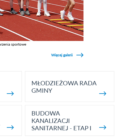
rzenia sportowe
z galerie w kategori Wydarzenia sportowe
Więcej galerii
MŁODZIEŻOWA RADA
GMINY
BUDOWA
KANALIZACJI
5
SANITARNEJ - ETAP I