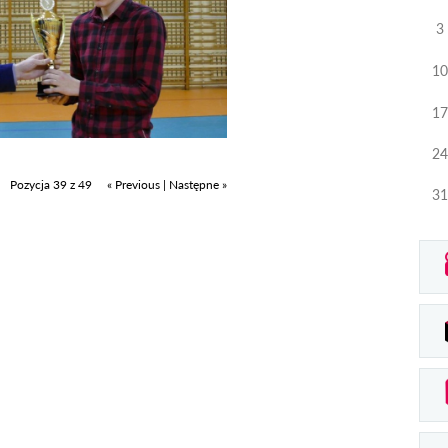
3
10
17
24
Pozycja 39 z 49
« Previous
|
Następne »
31