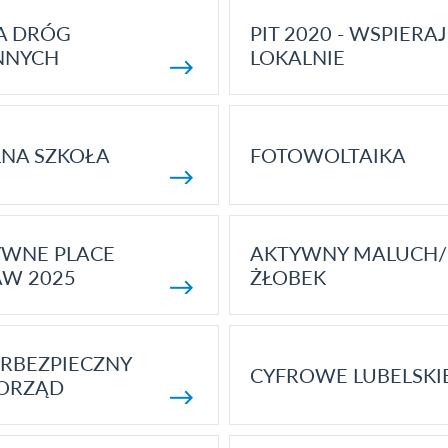
A DRÓG
PIT 2020 - WSPIERAJ
NNYCH
LOKALNIE
NA SZKOŁA
FOTOWOLTAIKA
YWNE PLACE
AKTYWNY MALUCH/
AW 2025
ŻŁOBEK
RBEZPIECZNY
CYFROWE LUBELSKI
ORZĄD