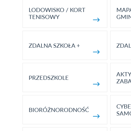
LODOWISKO / KORT
MAP
TENISOWY
GMI
ZDALNA SZKOŁA +
ZDAL
AKT
PRZEDSZKOLE
ZAB
CYBE
BIORÓŻNORODNOŚĆ
SAM