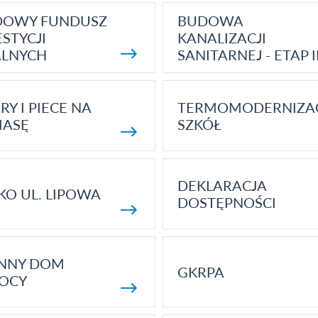
DOWY FUNDUSZ
BUDOWA
STYCJI
KANALIZACJI
ALNYCH
SANITARNEJ - ETAP I
RY I PIECE NA
TERMOMODERNIZA
MASĘ
SZKÓŁ
DEKLARACJA
KO UL. LIPOWA
DOSTĘPNOŚCI
ENNY DOM
GKRPA
OCY