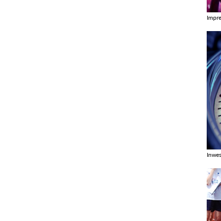
Impr
Zobac
Inwes
Zobac