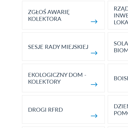
RZĄ
ZGŁOŚ AWARIĘ
INWE
KOLEKTORA
LOK
SOLA
SESJE RADY MIEJSKIEJ
BIO
EKOLOGICZNY DOM -
BOIS
KOLEKTORY
DZI
DROGI RFRD
POM