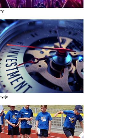
ezy
z galerie w kategori Imprezy
tycje
z galerie w kategori Inwestycje