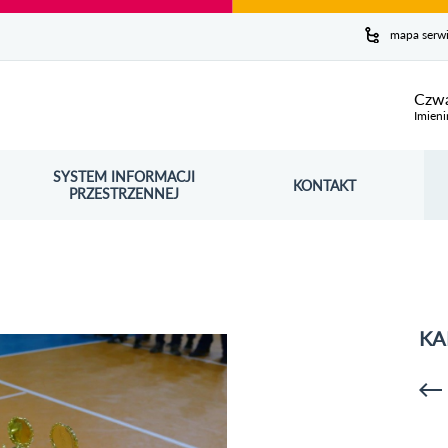
y serwis
mapa serw
ej
Czwa
Imieni
SYSTEM INFORMACJI
Szuk
KONTAKT
OŚNIK OTWORZY SIĘ W NOWYM OKNIE
PRZESTRZENNEJ
Wy
KA
p