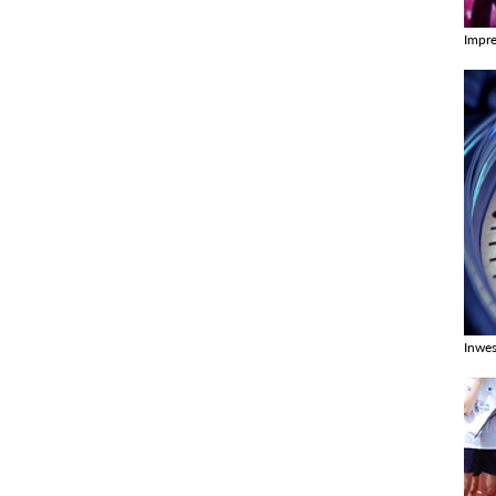
Impr
Zobac
Inwes
Zobac