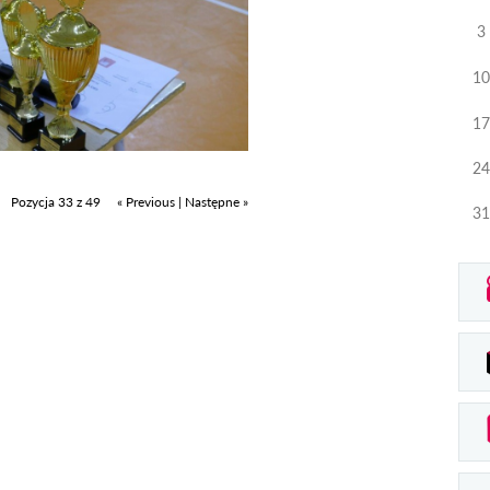
3
10
17
24
Pozycja 33 z 49
« Previous
|
Następne »
31