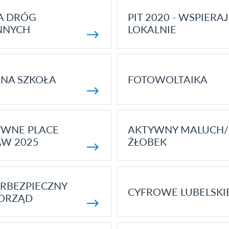
A DRÓG
PIT 2020 - WSPIERAJ
NNYCH
LOKALNIE
NA SZKOŁA
FOTOWOLTAIKA
YWNE PLACE
AKTYWNY MALUCH/
AW 2025
ŻŁOBEK
RBEZPIECZNY
CYFROWE LUBELSKI
ORZĄD