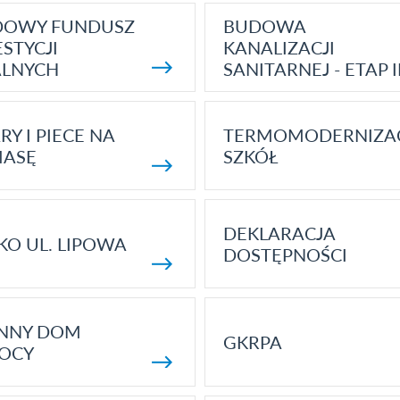
DOWY FUNDUSZ
BUDOWA
STYCJI
KANALIZACJI
ALNYCH
SANITARNEJ - ETAP I
RY I PIECE NA
TERMOMODERNIZA
MASĘ
SZKÓŁ
DEKLARACJA
KO UL. LIPOWA
DOSTĘPNOŚCI
ENNY DOM
GKRPA
OCY