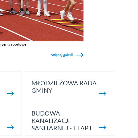
rzenia sportowe
z galerie w kategori Wydarzenia sportowe
Więcej galerii
MŁODZIEŻOWA RADA
GMINY
BUDOWA
KANALIZACJI
5
SANITARNEJ - ETAP I