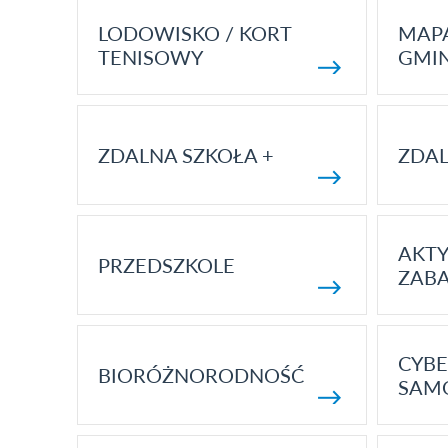
LODOWISKO / KORT
MAP
TENISOWY
GMI
ZDALNA SZKOŁA +
ZDAL
AKT
PRZEDSZKOLE
ZAB
CYBE
BIORÓŻNORODNOŚĆ
SAM