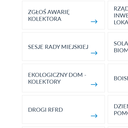
RZĄ
ZGŁOŚ AWARIĘ
INWE
KOLEKTORA
LOK
SOLA
SESJE RADY MIEJSKIEJ
BIO
EKOLOGICZNY DOM -
BOIS
KOLEKTORY
DZI
DROGI RFRD
POM