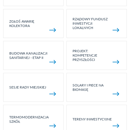
RZĄDOWY FUNDUSZ
ZGŁOŚ AWARIĘ
INWESTYCJI
KOLEKTORA
LOKALNYCH
PROJEKT:
BUDOWA KANALIZACJI
KOMPETENCJE
SANITARNEJ - ETAP II
PRZYSZŁOŚCI
SOLARY I PIECE NA
SESJE RADY MIEJSKIEJ
BIOMASĘ
TERMOMODERNIZACJA
TERENY INWESTYCYJNE
SZKÓŁ