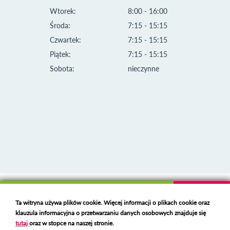
Wtorek:
8:00 - 16:00
Środa:
7:15 - 15:15
Czwartek:
7:15 - 15:15
Piątek:
7:15 - 15:15
Sobota:
nieczynne
Klauzula informacyjna i polityka plików cookies
Ta witryna używa plików cookie. Więcej informacji o plikach cookie oraz
Deklaracja dostępności
klauzula informacyjna o przetwarzaniu danych osobowych znajduje się
Polski serwer RBL
https://polspam.pl/
tutaj
oraz w stopce na naszej stronie.