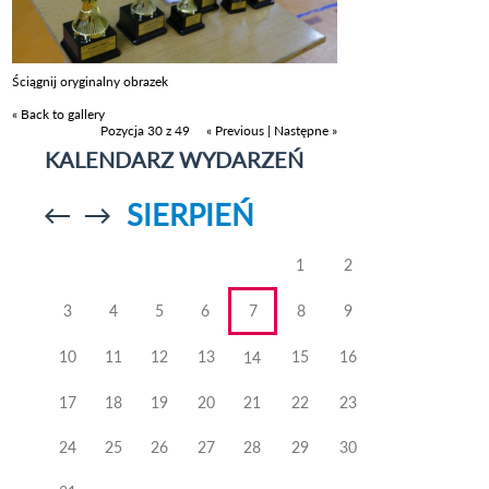
Ściągnij oryginalny obrazek
« Back to gallery
Pozycja 30 z 49
« Previous
|
Następne »
KALENDARZ WYDARZEŃ
SIERPIEŃ
Przejdź do
Przejdź do
poprzedniego
poprzedniego
miesiąca
miesiąca
1
2
3
4
5
6
7
8
9
10
11
12
13
15
16
14
17
18
19
20
21
22
23
24
25
26
27
28
29
30