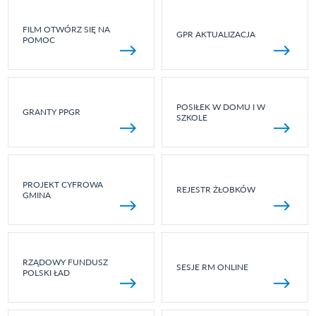
FILM OTWÓRZ SIĘ NA
GPR AKTUALIZACJA
POMOC
POSIŁEK W DOMU I W
GRANTY PPGR
SZKOLE
PROJEKT CYFROWA
REJESTR ŻŁOBKÓW
GMINA
RZĄDOWY FUNDUSZ
SESJE RM ONLINE
POLSKI ŁAD