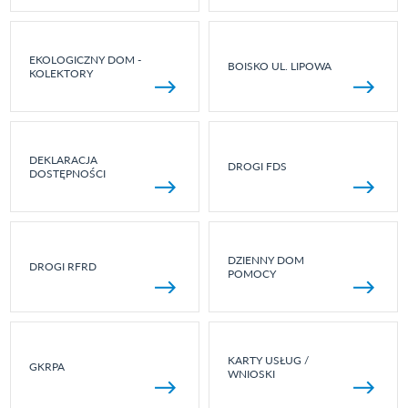
EKOLOGICZNY DOM -
BOISKO UL. LIPOWA
KOLEKTORY
DEKLARACJA
DROGI FDS
DOSTĘPNOŚCI
DZIENNY DOM
DROGI RFRD
POMOCY
KARTY USŁUG /
GKRPA
WNIOSKI