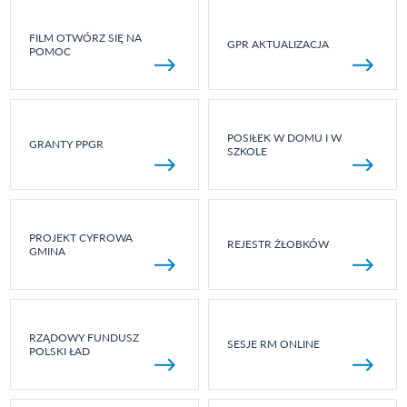
FILM OTWÓRZ SIĘ NA
GPR AKTUALIZACJA
POMOC
POSIŁEK W DOMU I W
GRANTY PPGR
SZKOLE
PROJEKT CYFROWA
REJESTR ŻŁOBKÓW
GMINA
RZĄDOWY FUNDUSZ
SESJE RM ONLINE
POLSKI ŁAD