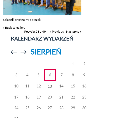
Ściągnij oryginalny obrazek
« Back to gallery
Pozycja 28 z 49
« Previous
|
Następne »
KALENDARZ WYDARZEŃ
SIERPIEŃ
Przejdź do
Przejdź do
poprzedniego
poprzedniego
miesiąca
miesiąca
1
2
3
4
5
6
7
8
9
10
11
12
14
15
16
13
17
18
19
20
21
22
23
24
25
26
27
28
29
30