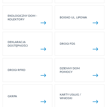
EKOLOGICZNY DOM -
BOISKO UL. LIPOWA
KOLEKTORY
DEKLARACJA
DROGI FDS
DOSTĘPNOŚCI
DZIENNY DOM
DROGI RFRD
POMOCY
KARTY USŁUG /
GKRPA
WNIOSKI