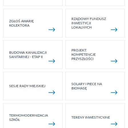
RZĄDOWY FUNDUSZ
ZGŁOŚ AWARIĘ
INWESTYCJI
KOLEKTORA
LOKALNYCH
PROJEKT:
BUDOWA KANALIZACJI
KOMPETENCJE
SANITARNEJ - ETAP II
PRZYSZŁOŚCI
SOLARY I PIECE NA
SESJE RADY MIEJSKIEJ
BIOMASĘ
TERMOMODERNIZACJA
TERENY INWESTYCYJNE
SZKÓŁ