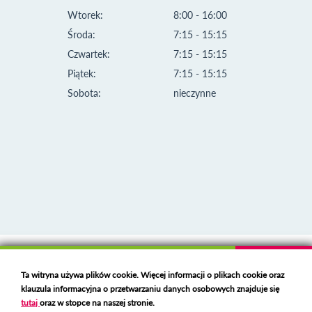
Wtorek:
8:00 - 16:00
Środa:
7:15 - 15:15
Czwartek:
7:15 - 15:15
Piątek:
7:15 - 15:15
Sobota:
nieczynne
Klauzula informacyjna i polityka plików cookies
Ta witryna używa plików cookie. Więcej informacji o plikach cookie oraz
Deklaracja dostępności
klauzula informacyjna o przetwarzaniu danych osobowych znajduje się
Polski serwer RBL
https://polspam.pl/
tutaj
oraz w stopce na naszej stronie.