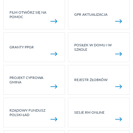
FILM OTWÓRZ SIĘ NA
GPR AKTUALIZACJA
POMOC
POSIŁEK W DOMU I W
GRANTY PPGR
SZKOLE
PROJEKT CYFROWA
REJESTR ŻŁOBKÓW
GMINA
RZĄDOWY FUNDUSZ
SESJE RM ONLINE
POLSKI ŁAD