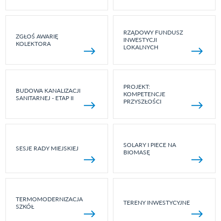
RZĄDOWY FUNDUSZ
ZGŁOŚ AWARIĘ
INWESTYCJI
KOLEKTORA
LOKALNYCH
PROJEKT:
BUDOWA KANALIZACJI
KOMPETENCJE
SANITARNEJ - ETAP II
PRZYSZŁOŚCI
SOLARY I PIECE NA
SESJE RADY MIEJSKIEJ
BIOMASĘ
TERMOMODERNIZACJA
TERENY INWESTYCYJNE
SZKÓŁ