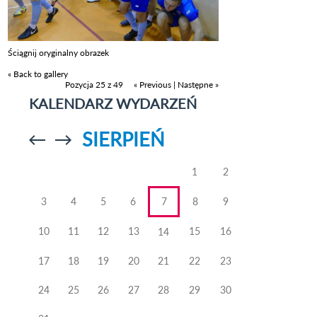
Ściągnij oryginalny obrazek
« Back to gallery
Pozycja 25 z 49
« Previous
|
Następne »
KALENDARZ WYDARZEŃ
SIERPIEŃ
Przejdź do
Przejdź do
poprzedniego
poprzedniego
miesiąca
miesiąca
1
2
3
4
5
6
7
8
9
10
11
12
13
15
16
14
17
18
19
20
21
22
23
24
25
26
27
28
29
30