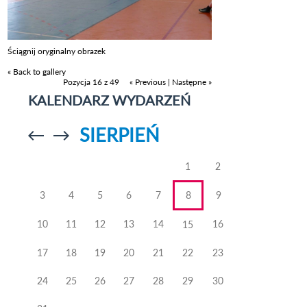
Ściągnij oryginalny obrazek
« Back to gallery
Pozycja 16 z 49
« Previous
|
Następne »
KALENDARZ WYDARZEŃ
SIERPIEŃ
Przejdź do
Przejdź do
poprzedniego
poprzedniego
miesiąca
miesiąca
1
2
3
4
5
6
7
8
9
10
11
12
13
14
16
15
17
18
19
20
21
22
23
24
25
26
27
28
29
30