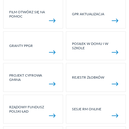
FILM OTWÓRZ SIĘ NA
GPR AKTUALIZACJA
POMOC
POSIŁEK W DOMU I W
GRANTY PPGR
SZKOLE
PROJEKT CYFROWA
REJESTR ŻŁOBKÓW
GMINA
RZĄDOWY FUNDUSZ
SESJE RM ONLINE
POLSKI ŁAD