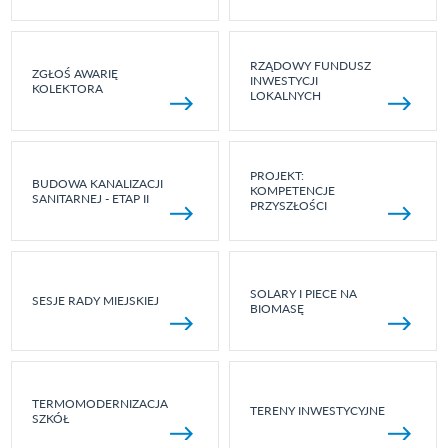
RZĄDOWY FUNDUSZ
ZGŁOŚ AWARIĘ
INWESTYCJI
KOLEKTORA
LOKALNYCH
PROJEKT:
BUDOWA KANALIZACJI
KOMPETENCJE
SANITARNEJ - ETAP II
PRZYSZŁOŚCI
SOLARY I PIECE NA
SESJE RADY MIEJSKIEJ
BIOMASĘ
TERMOMODERNIZACJA
TERENY INWESTYCYJNE
SZKÓŁ