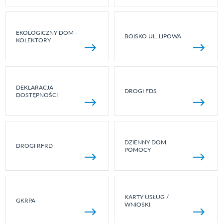
EKOLOGICZNY DOM -
BOISKO UL. LIPOWA
KOLEKTORY
DEKLARACJA
DROGI FDS
DOSTĘPNOŚCI
DZIENNY DOM
DROGI RFRD
POMOCY
KARTY USŁUG /
GKRPA
WNIOSKI