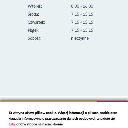
Wtorek:
8:00 - 16:00
Środa:
7:15 - 15:15
Czwartek:
7:15 - 15:15
Piątek:
7:15 - 15:15
Sobota:
nieczynne
Klauzula informacyjna i polityka plików cookies
Ta witryna używa plików cookie. Więcej informacji o plikach cookie oraz
Deklaracja dostępności
klauzula informacyjna o przetwarzaniu danych osobowych znajduje się
Polski serwer RBL
https://polspam.pl/
tutaj
oraz w stopce na naszej stronie.