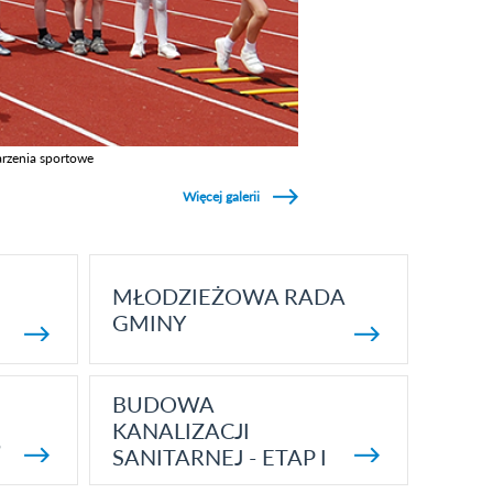
rzenia sportowe
z galerie w kategori Wydarzenia sportowe
Więcej galerii
MŁODZIEŻOWA RADA
GMINY
BUDOWA
KANALIZACJI
5
SANITARNEJ - ETAP I