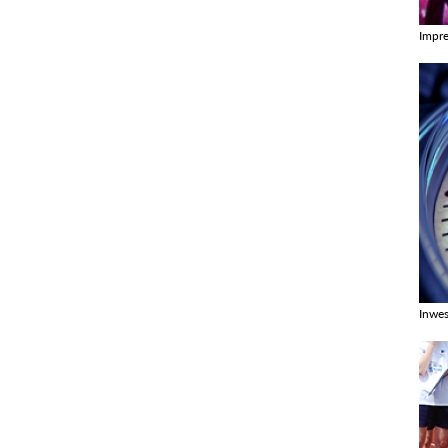
Impr
Zobac
Inwes
Zobac