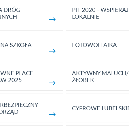
A DRÓG
PIT 2020 - WSPIERAJ
NNYCH
LOKALNIE
NA SZKOŁA
FOTOWOLTAIKA
YWNE PLACE
AKTYWNY MALUCH/
AW 2025
ŻŁOBEK
RBEZPIECZNY
CYFROWE LUBELSKI
ORZĄD