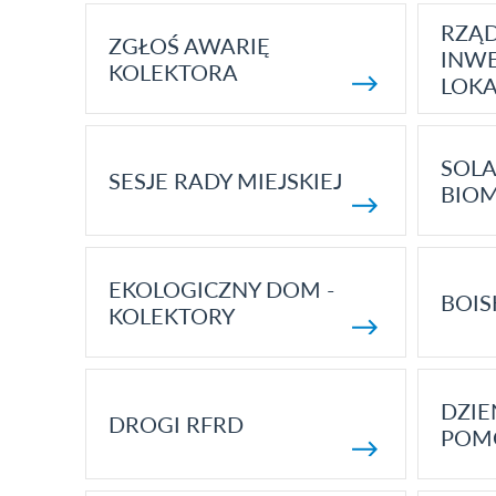
RZĄ
ZGŁOŚ AWARIĘ
INWE
KOLEKTORA
LOK
SOLA
SESJE RADY MIEJSKIEJ
BIO
EKOLOGICZNY DOM -
BOIS
KOLEKTORY
DZI
DROGI RFRD
POM