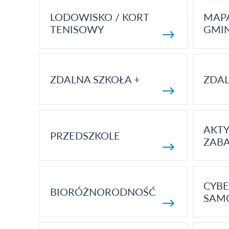
LODOWISKO / KORT
MAP
TENISOWY
GMI
ZDALNA SZKOŁA +
ZDAL
AKT
PRZEDSZKOLE
ZAB
CYBE
BIORÓŻNORODNOŚĆ
SAM