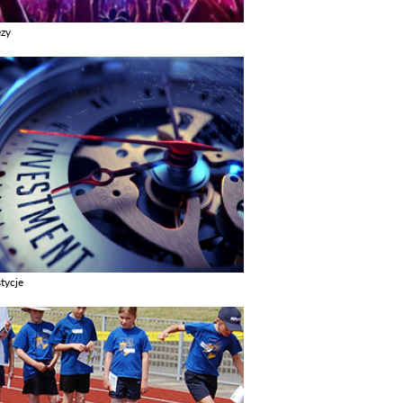
ezy
z galerie w kategori Imprezy
tycje
z galerie w kategori Inwestycje