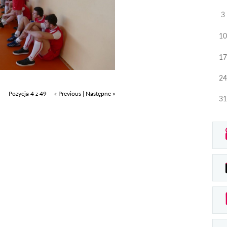
3
10
17
24
Pozycja 4 z 49
« Previous
|
Następne »
31