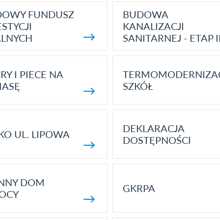
DOWY FUNDUSZ
BUDOWA
STYCJI
KANALIZACJI
ALNYCH
SANITARNEJ - ETAP I
RY I PIECE NA
TERMOMODERNIZA
MASĘ
SZKÓŁ
DEKLARACJA
KO UL. LIPOWA
DOSTĘPNOŚCI
ENNY DOM
GKRPA
OCY