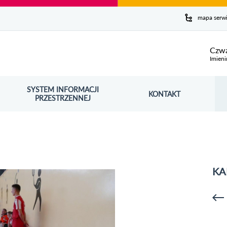
y serwis
mapa serw
ej
Czwa
Imieni
SYSTEM INFORMACJI
Szuk
KONTAKT
OŚNIK OTWORZY SIĘ W NOWYM OKNIE
PRZESTRZENNEJ
Wy
KA
p