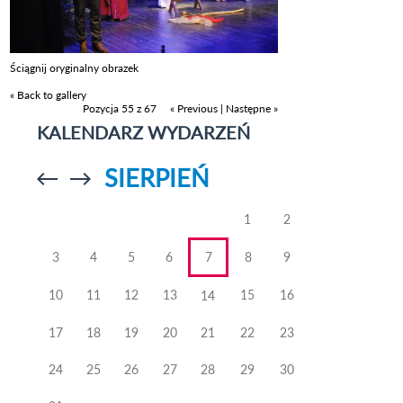
Ściągnij oryginalny obrazek
« Back to gallery
Pozycja 55 z 67
« Previous
|
Następne »
KALENDARZ WYDARZEŃ
SIERPIEŃ
Przejdź do
Przejdź do
poprzedniego
poprzedniego
miesiąca
miesiąca
1
2
3
4
5
6
7
8
9
10
11
12
13
15
16
14
17
18
19
20
21
22
23
24
25
26
27
28
29
30