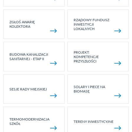
RZĄDOWY FUNDUSZ
ZGŁOŚ AWARIĘ
INWESTYCJI
KOLEKTORA
LOKALNYCH
PROJEKT:
BUDOWA KANALIZACJI
KOMPETENCJE
SANITARNEJ - ETAP II
PRZYSZŁOŚCI
SOLARY I PIECE NA
SESJE RADY MIEJSKIEJ
BIOMASĘ
TERMOMODERNIZACJA
TERENY INWESTYCYJNE
SZKÓŁ