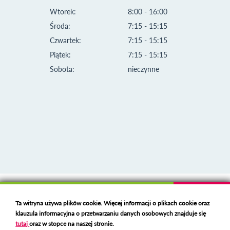
Wtorek:
8:00 - 16:00
Środa:
7:15 - 15:15
Czwartek:
7:15 - 15:15
Piątek:
7:15 - 15:15
Sobota:
nieczynne
Klauzula informacyjna i polityka plików cookies
Ta witryna używa plików cookie. Więcej informacji o plikach cookie oraz
Deklaracja dostępności
klauzula informacyjna o przetwarzaniu danych osobowych znajduje się
Polski serwer RBL
https://polspam.pl/
tutaj
oraz w stopce na naszej stronie.