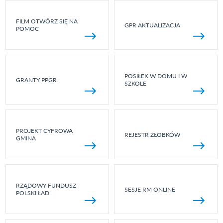
FILM OTWÓRZ SIĘ NA
GPR AKTUALIZACJA
POMOC
POSIŁEK W DOMU I W
GRANTY PPGR
SZKOLE
PROJEKT CYFROWA
REJESTR ŻŁOBKÓW
GMINA
RZĄDOWY FUNDUSZ
SESJE RM ONLINE
POLSKI ŁAD