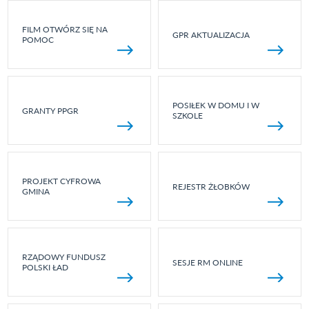
FILM OTWÓRZ SIĘ NA
GPR AKTUALIZACJA
POMOC
POSIŁEK W DOMU I W
GRANTY PPGR
SZKOLE
PROJEKT CYFROWA
REJESTR ŻŁOBKÓW
GMINA
RZĄDOWY FUNDUSZ
SESJE RM ONLINE
POLSKI ŁAD