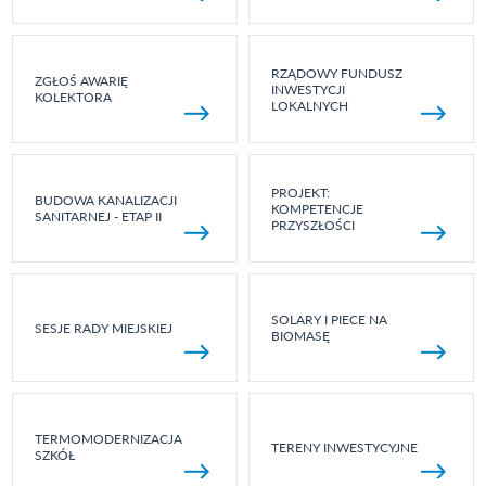
RZĄDOWY FUNDUSZ
ZGŁOŚ AWARIĘ
INWESTYCJI
KOLEKTORA
LOKALNYCH
PROJEKT:
BUDOWA KANALIZACJI
KOMPETENCJE
SANITARNEJ - ETAP II
PRZYSZŁOŚCI
SOLARY I PIECE NA
SESJE RADY MIEJSKIEJ
BIOMASĘ
TERMOMODERNIZACJA
TERENY INWESTYCYJNE
SZKÓŁ