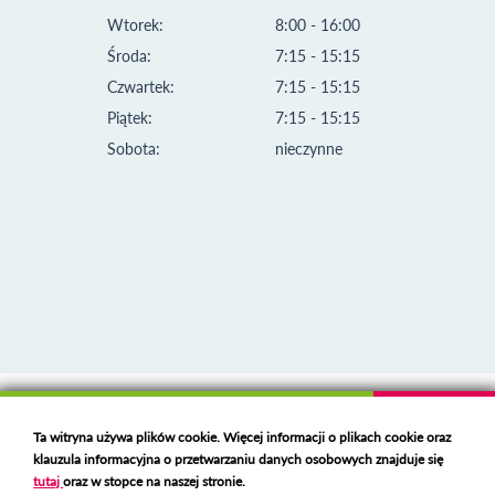
Wtorek:
8:00 - 16:00
Środa:
7:15 - 15:15
Czwartek:
7:15 - 15:15
Piątek:
7:15 - 15:15
Sobota:
nieczynne
Klauzula informacyjna i polityka plików cookies
Ta witryna używa plików cookie. Więcej informacji o plikach cookie oraz
Deklaracja dostępności
klauzula informacyjna o przetwarzaniu danych osobowych znajduje się
Polski serwer RBL
https://polspam.pl/
tutaj
oraz w stopce na naszej stronie.