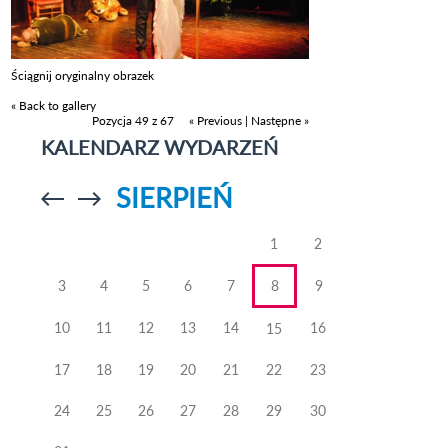
Ściągnij oryginalny obrazek
« Back to gallery
Pozycja 49 z 67
« Previous
|
Następne »
KALENDARZ WYDARZEŃ
SIERPIEŃ
Przejdź do
Przejdź do
poprzedniego
poprzedniego
miesiąca
miesiąca
1
2
3
4
5
6
7
8
9
10
11
12
13
14
16
15
17
18
19
20
21
22
23
24
25
26
27
28
29
30