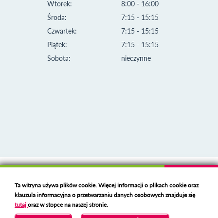
Wtorek:
8:00 - 16:00
Środa:
7:15 - 15:15
Czwartek:
7:15 - 15:15
Piątek:
7:15 - 15:15
Sobota:
nieczynne
Klauzula informacyjna i polityka plików cookies
Ta witryna używa plików cookie. Więcej informacji o plikach cookie oraz
Deklaracja dostępności
klauzula informacyjna o przetwarzaniu danych osobowych znajduje się
Polski serwer RBL
https://polspam.pl/
tutaj
oraz w stopce na naszej stronie.
Copyright 2023 Urząd Miejski w Opolu Lubelskim