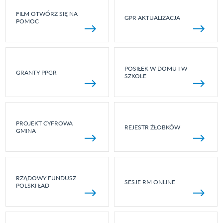
FILM OTWÓRZ SIĘ NA
GPR AKTUALIZACJA
POMOC
POSIŁEK W DOMU I W
GRANTY PPGR
SZKOLE
PROJEKT CYFROWA
REJESTR ŻŁOBKÓW
GMINA
RZĄDOWY FUNDUSZ
SESJE RM ONLINE
POLSKI ŁAD