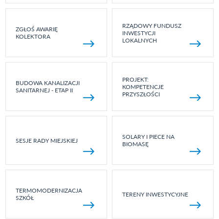
RZĄDOWY FUNDUSZ
ZGŁOŚ AWARIĘ
INWESTYCJI
KOLEKTORA
LOKALNYCH
PROJEKT:
BUDOWA KANALIZACJI
KOMPETENCJE
SANITARNEJ - ETAP II
PRZYSZŁOŚCI
SOLARY I PIECE NA
SESJE RADY MIEJSKIEJ
BIOMASĘ
TERMOMODERNIZACJA
TERENY INWESTYCYJNE
SZKÓŁ