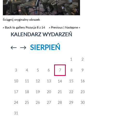
Ściągnij oryginalny obrazek
« Back to gallery
Pozycja 8 z 14
« Previous
|
Następne »
KALENDARZ WYDARZEŃ
SIERPIEŃ
Przejdź do
Przejdź do
poprzedniego
poprzedniego
miesiąca
miesiąca
1
2
3
4
5
6
7
8
9
10
11
12
13
15
16
14
17
18
19
20
21
22
23
24
25
26
27
28
29
30
31