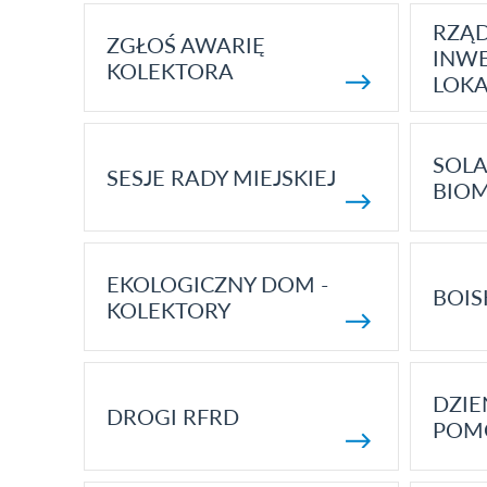
RZĄ
ZGŁOŚ AWARIĘ
INWE
KOLEKTORA
LOK
SOLA
SESJE RADY MIEJSKIEJ
BIO
EKOLOGICZNY DOM -
BOIS
KOLEKTORY
DZI
DROGI RFRD
POM