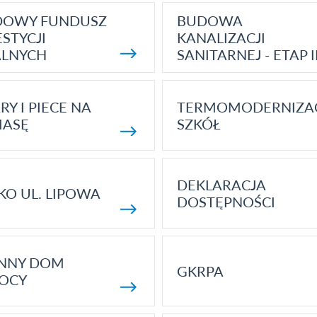
DOWY FUNDUSZ
BUDOWA
STYCJI
KANALIZACJI
ALNYCH
SANITARNEJ - ETAP I
RY I PIECE NA
TERMOMODERNIZA
MASĘ
SZKÓŁ
DEKLARACJA
KO UL. LIPOWA
DOSTĘPNOŚCI
ENNY DOM
GKRPA
OCY