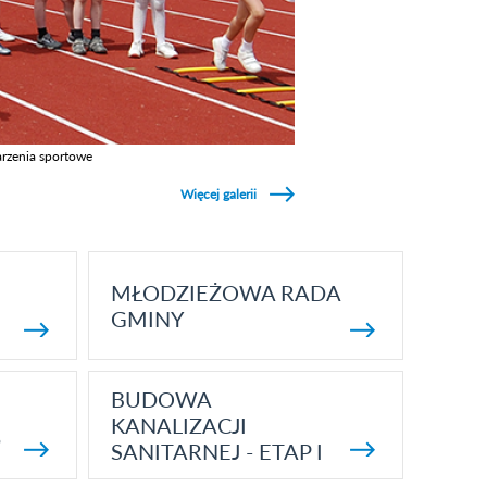
rzenia sportowe
z galerie w kategori Wydarzenia sportowe
Więcej galerii
MŁODZIEŻOWA RADA
GMINY
BUDOWA
KANALIZACJI
5
SANITARNEJ - ETAP I