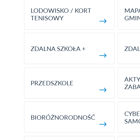
LODOWISKO / KORT
MAP
TENISOWY
GMI
ZDALNA SZKOŁA +
ZDAL
AKT
PRZEDSZKOLE
ZAB
CYBE
BIORÓŻNORODNOŚĆ
SAM