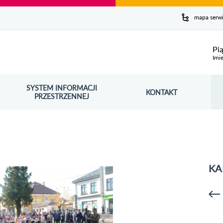
y serwis
mapa serw
ej
Pi
Imie
SYSTEM INFORMACJI
Szuk
KONTAKT
OŚNIK OTWORZY SIĘ W NOWYM OKNIE
PRZESTRZENNEJ
Wy
KA
p