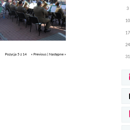
3
10
17
24
Pozycja 5 z 14
« Previous
|
Następne »
31