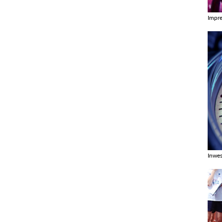
Impr
Zobac
Inwes
Zobac