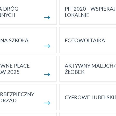
A DRÓG
PIT 2020 - WSPIERAJ
NNYCH
LOKALNIE
NA SZKOŁA
FOTOWOLTAIKA
YWNE PLACE
AKTYWNY MALUCH/
AW 2025
ŻŁOBEK
RBEZPIECZNY
CYFROWE LUBELSKI
ORZĄD