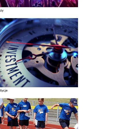
ezy
z galerie w kategori Imprezy
tycje
z galerie w kategori Inwestycje