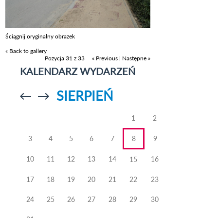
Ściągnij oryginalny obrazek
« Back to gallery
Pozycja 31 z 33
« Previous
|
Następne »
KALENDARZ WYDARZEŃ
SIERPIEŃ
Przejdź do
Przejdź do
poprzedniego
poprzedniego
miesiąca
miesiąca
1
2
3
4
5
6
7
8
9
10
11
12
13
14
16
15
17
18
19
20
21
22
23
24
25
26
27
28
29
30