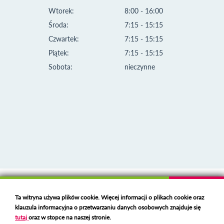
Wtorek:
8:00 - 16:00
Środa:
7:15 - 15:15
Czwartek:
7:15 - 15:15
Piątek:
7:15 - 15:15
Sobota:
nieczynne
Klauzula informacyjna i polityka plików cookies
Ta witryna używa plików cookie. Więcej informacji o plikach cookie oraz
Deklaracja dostępności
klauzula informacyjna o przetwarzaniu danych osobowych znajduje się
Polski serwer RBL
https://polspam.pl/
tutaj
oraz w stopce na naszej stronie.