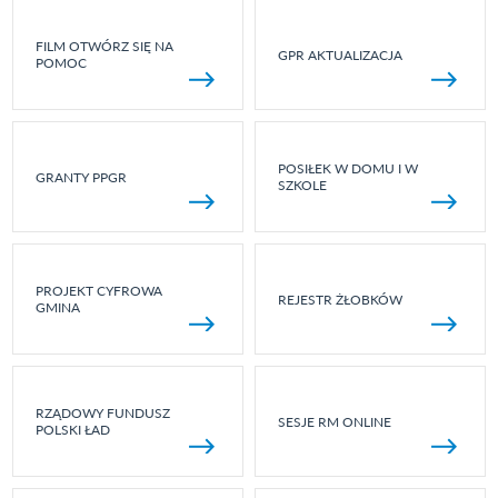
FILM OTWÓRZ SIĘ NA
GPR AKTUALIZACJA
POMOC
POSIŁEK W DOMU I W
GRANTY PPGR
SZKOLE
PROJEKT CYFROWA
REJESTR ŻŁOBKÓW
GMINA
RZĄDOWY FUNDUSZ
SESJE RM ONLINE
POLSKI ŁAD