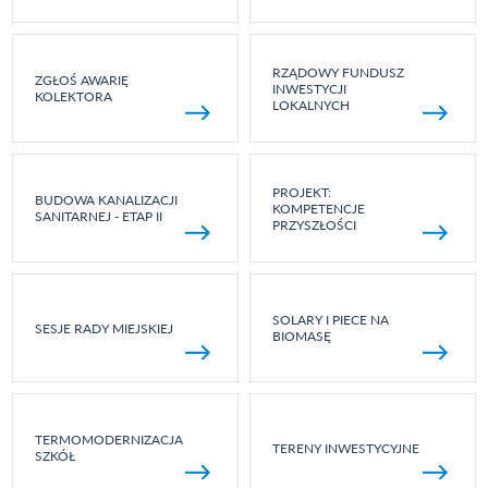
RZĄDOWY FUNDUSZ
ZGŁOŚ AWARIĘ
INWESTYCJI
KOLEKTORA
LOKALNYCH
PROJEKT:
BUDOWA KANALIZACJI
KOMPETENCJE
SANITARNEJ - ETAP II
PRZYSZŁOŚCI
SOLARY I PIECE NA
SESJE RADY MIEJSKIEJ
BIOMASĘ
TERMOMODERNIZACJA
TERENY INWESTYCYJNE
SZKÓŁ