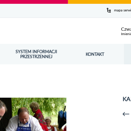
y serwis
mapa serw
ej
Czwa
Imieni
SYSTEM INFORMACJI
Szuk
KONTAKT
OŚNIK OTWORZY SIĘ W NOWYM OKNIE
PRZESTRZENNEJ
Wy
KA
p