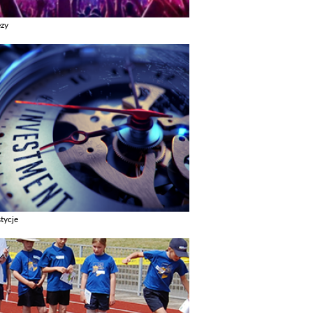
ezy
z galerie w kategori Imprezy
tycje
z galerie w kategori Inwestycje