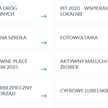
A DRÓG
PIT 2020 - WSPIERAJ
NNYCH
LOKALNIE
NA SZKOŁA
FOTOWOLTAIKA
YWNE PLACE
AKTYWNY MALUCH/
AW 2025
ŻŁOBEK
RBEZPIECZNY
CYFROWE LUBELSKI
ORZĄD