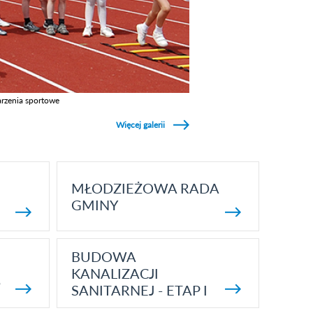
rzenia sportowe
z galerie w kategori Wydarzenia sportowe
Więcej galerii
MŁODZIEŻOWA RADA
GMINY
BUDOWA
KANALIZACJI
5
SANITARNEJ - ETAP I