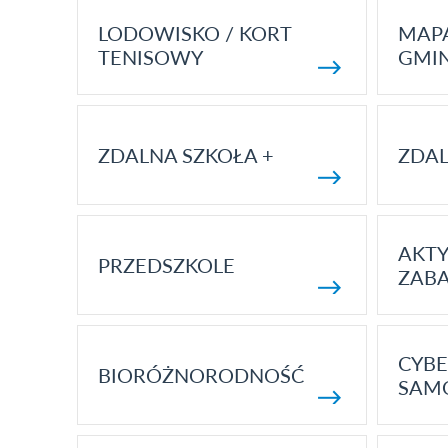
LODOWISKO / KORT
MAP
TENISOWY
GMI
ZDALNA SZKOŁA +
ZDAL
AKT
PRZEDSZKOLE
ZAB
CYBE
BIORÓŻNORODNOŚĆ
SAM