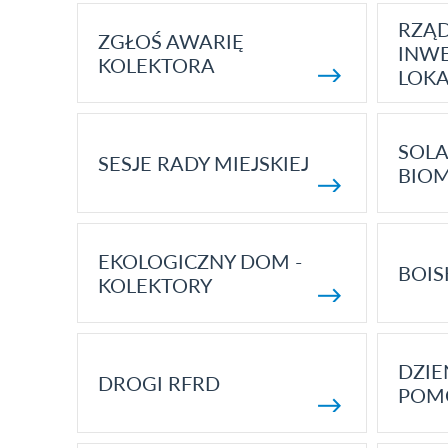
RZĄ
ZGŁOŚ AWARIĘ
INWE
KOLEKTORA
LOK
SOLA
SESJE RADY MIEJSKIEJ
BIO
EKOLOGICZNY DOM -
BOIS
KOLEKTORY
DZI
DROGI RFRD
POM