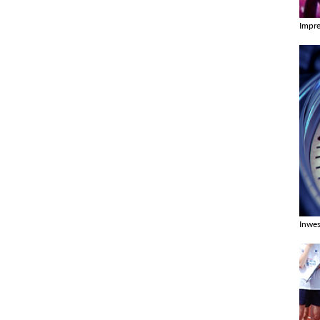
Impr
Zobac
Inwes
Zobac