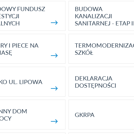
DOWY FUNDUSZ
BUDOWA
STYCJI
KANALIZACJI
ALNYCH
SANITARNEJ - ETAP I
RY I PIECE NA
TERMOMODERNIZA
MASĘ
SZKÓŁ
DEKLARACJA
KO UL. LIPOWA
DOSTĘPNOŚCI
ENNY DOM
GKRPA
OCY