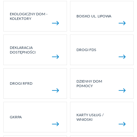
EKOLOGICZNY DOM -
BOISKO UL. LIPOWA
KOLEKTORY
DEKLARACJA
DROGI FDS
DOSTĘPNOŚCI
DZIENNY DOM
DROGI RFRD
POMOCY
KARTY USŁUG /
GKRPA
WNIOSKI