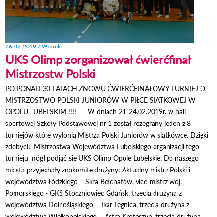
26-02-2019 / Wtorek
UKS Olimp zorganizował ćwierćfinał
Mistrzostw Polski
PO PONAD 30 LATACH ZNOWU ĆWIERĆFINAŁOWY TURNIEJ O
MISTRZOSTWO POLSKI JUNIORÓW W PIŁCE SIATKOWEJ W
OPOLU LUBELSKIM !!!! W dniach 21-24.02.2019r. w hali
sportowej Szkoły Podstawowej nr 1 został rozegrany jeden z 8
turniejów które wyłonią Mistrza Polski Juniorów w siatkówce. Dzięki
zdobyciu Mistrzostwa Województwa Lubelskiego organizacji tego
turnieju mógł podjąć się UKS Olimp Opole Lubelskie. Do naszego
miasta przyjechały znakomite drużyny: Aktualny mistrz Polski i
województwa Łódzkiego – Skra Bełchatów, vice-mistrz woj.
Pomorskiego - GKS Stoczniowiec Gdańsk, trzecia drużyna z
województwa Dolnośląskiego - Ikar Legnica, trzecia drużyna z
województwa Wielkopolskiego – Astra Krotoszyn, trzecia drużyna