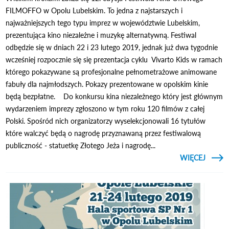
FILMOFFO w Opolu Lubelskim. To jedna z najstarszych i
najważniejszych tego typu imprez w województwie Lubelskim,
prezentująca kino niezależne i muzykę alternatywną. Festiwal
odbędzie się w dniach 22 i 23 lutego 2019, jednak już dwa tygodnie
wcześniej rozpocznie się się prezentacja cyklu Vivarto Kids w ramach
którego pokazywane są profesjonalne pełnometrażowe animowane
fabuły dla najmłodszych. Pokazy prezentowane w opolskim kinie
będą bezpłatne. Do konkursu kina niezależnego który jest głównym
wydarzeniem imprezy zgłoszono w tym roku 120 filmów z całej
Polski. Spośród nich organizatorzy wyselekcjonowali 16 tytułów
które walczyć będą o nagrodę przyznawaną przez festiwalową
publiczność - statuetkę Złotego Jeża i nagrodę...
CZYTAJ
WIĘCEJ
FES
OFFO
FIL