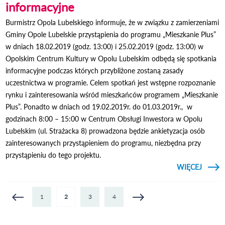
informacyjne
Burmistrz Opola Lubelskiego informuje, że w związku z zamierzeniami
Gminy Opole Lubelskie przystąpienia do programu „Mieszkanie Plus”
w dniach 18.02.2019 (godz. 13:00) i 25.02.2019 (godz. 13:00) w
Opolskim Centrum Kultury w Opolu Lubelskim odbędą się spotkania
informacyjne podczas których przybliżone zostaną zasady
uczestnictwa w programie. Celem spotkań jest wstępne rozpoznanie
rynku i zainteresowania wśród mieszkańców programem „Mieszkanie
Plus”. Ponadto w dniach od 19.02.2019r. do 01.03.2019r., w
godzinach 8:00 – 15:00 w Centrum Obsługi Inwestora w Opolu
Lubelskim (ul. Strażacka 8) prowadzona będzie ankietyzacja osób
zainteresowanych przystąpieniem do programu, niezbędna przy
przystąpieniu do tego projektu.
CZYTAJ
WIĘCEJ
O MI
S
INFOR
Strony
1
2
3
4