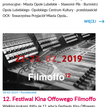
promocyjne:- Miasta Opole Lubelskie – Sławomir Plis - Burmistrz
Opola Lubelskiego- Opolskiego Centrum Kultury - przedstawiciel
OCK- Towarzystwa Przyjaciół Miasta Opola...
CZYTAJ
WIĘCEJ
LUBEL
W LEC
- KON
18-02-2019 / Poniedziałek
12. Festiwal Kina Offowego Filmoffo
Wielkimi krokami zbliża się 12. edycja Festiwalu Kina Offowego