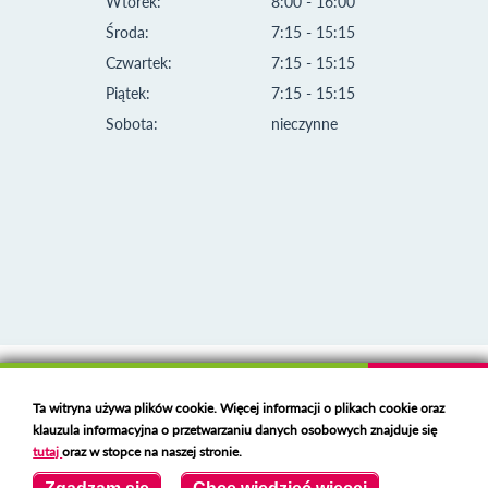
Wtorek:
8:00 - 16:00
Środa:
7:15 - 15:15
Czwartek:
7:15 - 15:15
Piątek:
7:15 - 15:15
Sobota:
nieczynne
Klauzula informacyjna i polityka plików cookies
Ta witryna używa plików cookie. Więcej informacji o plikach cookie oraz
Deklaracja dostępności
klauzula informacyjna o przetwarzaniu danych osobowych znajduje się
Polski serwer RBL
https://polspam.pl/
tutaj
oraz w stopce na naszej stronie.
Copyright 2023 Urząd Miejski w Opolu Lubelskim