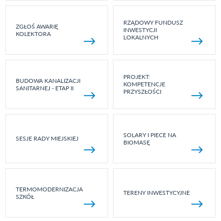
RZĄDOWY FUNDUSZ
ZGŁOŚ AWARIĘ
INWESTYCJI
KOLEKTORA
LOKALNYCH
PROJEKT:
BUDOWA KANALIZACJI
KOMPETENCJE
SANITARNEJ - ETAP II
PRZYSZŁOŚCI
SOLARY I PIECE NA
SESJE RADY MIEJSKIEJ
BIOMASĘ
TERMOMODERNIZACJA
TERENY INWESTYCYJNE
SZKÓŁ