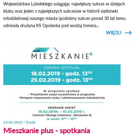
Województwa Lubelskiego osiągając największy sukces w dziejach
klubu oraz jeden z największych sukcesów w historii siatkówki
młodzieżowej naszego miasta (podobny sukces ponad 30 lat temu
odniosła drużyna KS Opolanka pod wodzą trenera...
CZYTAJ
WIĘCEJ
MISTR
PO
SIA
JUNI
21-
LUB
13-02-2019 / Środa
Mieszkanie plus - spotkania