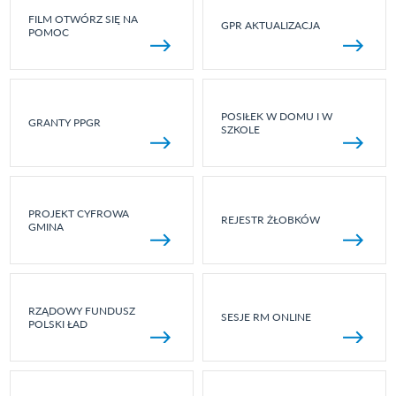
FILM OTWÓRZ SIĘ NA
GPR AKTUALIZACJA
POMOC
POSIŁEK W DOMU I W
GRANTY PPGR
SZKOLE
PROJEKT CYFROWA
REJESTR ŻŁOBKÓW
GMINA
RZĄDOWY FUNDUSZ
SESJE RM ONLINE
POLSKI ŁAD