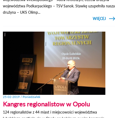
województwa Podkarpackiego – TSV Sanok. Stawkę uzupełniła nasza
drużyna – UKS Olimp...
CZYTAJ
WIĘCEJ
O 
ZORG
ĆWI
MI
25-02-2019 / Poniedziałek
Kangres regionalistow w Opolu
124 regionalistów z 44 miast i miejscowości województwa