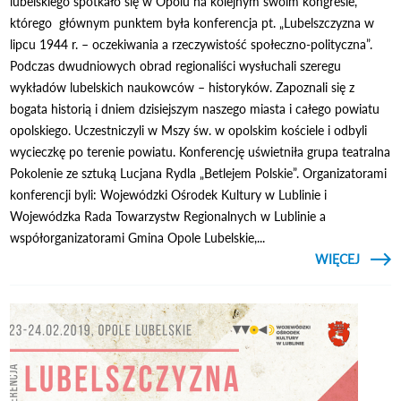
lubelskiego spotkało się w Opolu na kolejnym swoim kongresie,
którego głównym punktem była konferencja pt. „Lubelszczyzna w
lipcu 1944 r. – oczekiwania a rzeczywistość społeczno-polityczna”.
Podczas dwudniowych obrad regionaliści wysłuchali szeregu
wykładów lubelskich naukowców – historyków. Zapoznali się z
bogata historią i dniem dzisiejszym naszego miasta i całego powiatu
opolskiego. Uczestniczyli w Mszy św. w opolskim kościele i odbyli
wycieczkę po terenie powiatu. Konferencję uświetniła grupa teatralna
Pokolenie ze sztuką Lucjana Rydla „Betlejem Polskie”. Organizatorami
konferencji byli: Wojewódzki Ośrodek Kultury w Lublinie i
Wojewódzka Rada Towarzystw Regionalnych w Lublinie a
współorganizatorami Gmina Opole Lubelskie,...
CZYTAJ
WIĘCEJ
O
REGIO