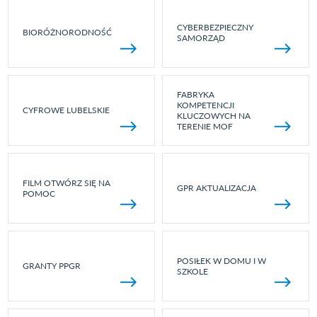
CYBERBEZPIECZNY
BIORÓŻNORODNOŚĆ
SAMORZĄD
FABRYKA
KOMPETENCJI
CYFROWE LUBELSKIE
KLUCZOWYCH NA
TERENIE MOF
FILM OTWÓRZ SIĘ NA
GPR AKTUALIZACJA
POMOC
POSIŁEK W DOMU I W
GRANTY PPGR
SZKOLE