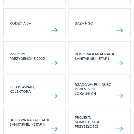
RODZINA 3+
BAZA NGO
WYBORY
BUDOWA KANALIZACJI
PREZYDENCKIE 2025
SANITARNEJ - ETAP I
RZĄDOWY FUNDUSZ
ZGŁOŚ AWARIĘ
INWESTYCJI
KOLEKTORA
LOKALNYCH
PROJEKT:
BUDOWA KANALIZACJI
KOMPETENCJE
SANITARNEJ - ETAP II
PRZYSZŁOŚCI