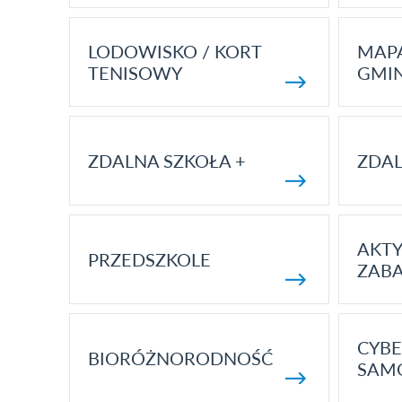
LODOWISKO / KORT
MAP
TENISOWY
GMI
ZDALNA SZKOŁA +
ZDAL
AKT
PRZEDSZKOLE
ZAB
CYBE
BIORÓŻNORODNOŚĆ
SAM