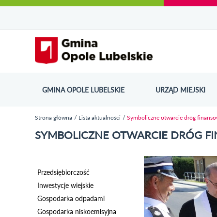
Urząd Miejski w Opolu Lubelskim - oficjaln
Przejdź
Przejdź
Przejdź do
Przejdź do
Przejdź do
Przejdź
Przejdź do
Przejdź
Przejdź
do
do
wyszukiwarki
ścieżki
kategorii
do
kalendarza
do
do
Przejdź do strony startow
mapy
menu
nawigacyjnej
aktualności
treści
wydarzeń
galerii
stopki
strony
zdjęć
GMINA OPOLE LUBELSKIE
URZĄD MIEJSKI
ODN
Strona główna
Lista aktualności
Symboliczne otwarcie dróg finans
Jesteś tutaj
SYMBOLICZNE OTWARCIE DRÓG F
Przedsiębiorczość
Inwestycje wiejskie
Gospodarka odpadami
Gospodarka niskoemisyjna