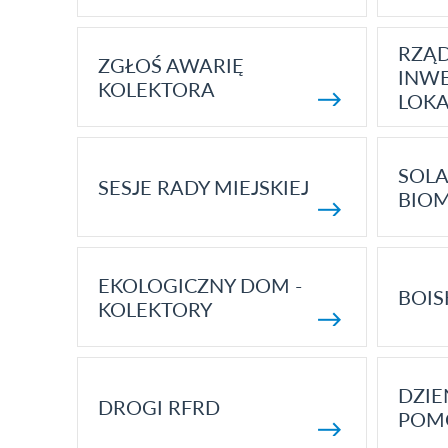
RZĄ
ZGŁOŚ AWARIĘ
INWE
KOLEKTORA
LOK
SOLA
SESJE RADY MIEJSKIEJ
BIO
EKOLOGICZNY DOM -
BOIS
KOLEKTORY
DZI
DROGI RFRD
POM