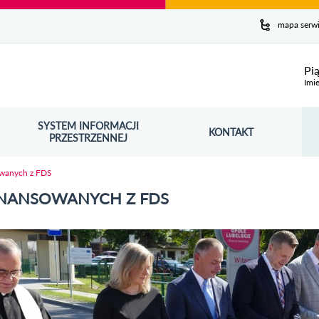
y serwis
mapa serw
ej
Pi
Imie
SYSTEM INFORMACJI
Szuk
KONTAKT
OŚNIK OTWORZY SIĘ W NOWYM OKNIE
PRZESTRZENNEJ
Wy
owanych z FDS
INANSOWANYCH Z FDS