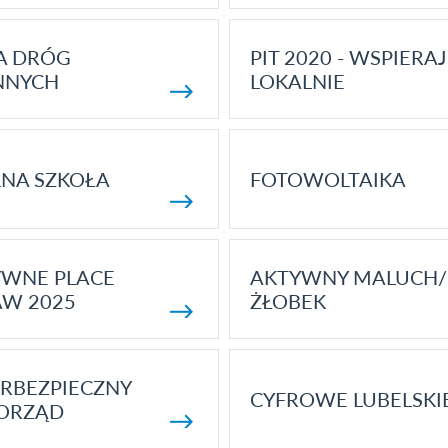
A DRÓG
PIT 2020 - WSPIERAJ
NNYCH
LOKALNIE
NA SZKOŁA
FOTOWOLTAIKA
YWNE PLACE
AKTYWNY MALUCH/
AW 2025
ŻŁOBEK
RBEZPIECZNY
CYFROWE LUBELSKI
ORZĄD