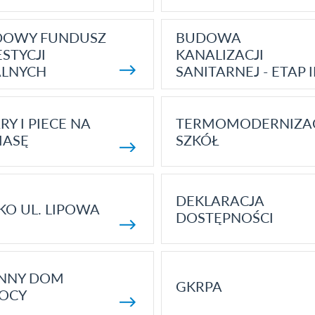
DOWY FUNDUSZ
BUDOWA
STYCJI
KANALIZACJI
ALNYCH
SANITARNEJ - ETAP I
RY I PIECE NA
TERMOMODERNIZA
MASĘ
SZKÓŁ
DEKLARACJA
KO UL. LIPOWA
DOSTĘPNOŚCI
ENNY DOM
GKRPA
OCY