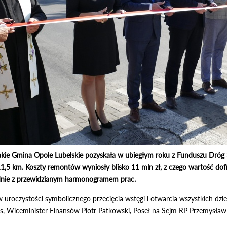
jakie Gmina Opole Lubelskie pozyskała w ubiegłym roku z Funduszu D
 11,5 km. Koszty remontów wyniosły blisko 11 mln zł, z czego wartość d
dnie z przewidzianym harmonogramem prac.
uroczystości symbolicznego przecięcia wstęgi i otwarcia wszystkich dzies
is, Wiceminister Finansów Piotr Patkowski, Poseł na Sejm RP Przemysław