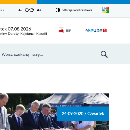
Pokaż/ukryj
isu
A-
pomniejsz czcionkę
A+
powiększ czcionkę
Wersja kontrastowa
Zresetuj czcionkę
listę
języków
Odnośnik
ątek 07.08.2026
BIP
Odnośnik
otworzy się w
niny Doroty, Kajetana i Klaudii
nowym oknie
otworzy
się w
aj
nowym
szukiwarka
oknie
24-09-2020 / Czwartek