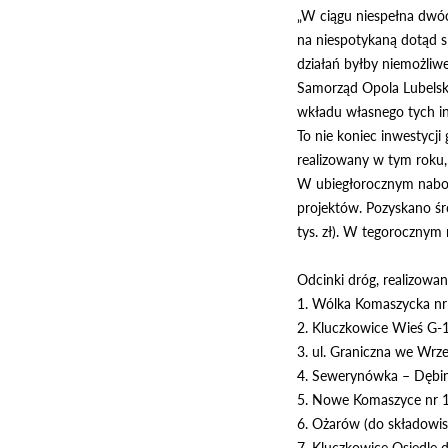
„W ciągu niespełna dwóc
na niespotykaną dotąd s
działań byłby niemożliw
Samorząd Opola Lubelsk
wkładu własnego tych inw
To nie koniec inwestycj
realizowany w tym roku
W ubiegłorocznym nabor
projektów. Pozyskano śr
tys. zł). W tegorocznym
Odcinki dróg, realizowa
1. Wólka Komaszycka n
2. Kluczkowice Wieś G-
3. ul. Graniczna we Wr
4. Sewerynówka – Dębi
5. Nowe Komaszyce nr 
6. Ożarów (do składowi
7. Kluczkowice Osiedle 