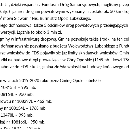
h lat, dzięki wsparciu z Funduszu Dróg Samorządowych, mogliśmy przepr
kalę. Łącznie z drogami powiatowymi wykonanych zostało ok. 50 km dróg
e” mówi Sławomir Plis, Burmistrz Opola Lubelskiego.
iego dofinansował także 5 odcinków dróg powiatowych przebiegających
estycji. Łącznie to około 3 mln zł.
i gminy w infrastrukturę drogową. Gmina pozyskuje także środki na ten ce
, dofinansowanie pozyskano z budżetu Województwa Lubelskiego z Fun
ze wniosków do FDS pojawiły się już limity składanych wniosków. Gmin
odki na budowę drogi prowadzącej w Góry Opolskie (1169mb - koszt 756 
 naborze do FDS z kolei, gmina złożyła wnioski na budowę końcowego odc
ne w latach 2019-2020 roku przez Gminę Opole Lubelskie:
r 108155L – 995 mb.
108164L – 950 mb.
zelowcu nr 108299L – 462 mb.
ny nr 108154L – 1768 mb.
113478L – 995 mb.
ska) nr 108166L– 950 mb.
dz. Ew. 18,22 – 421 mb.