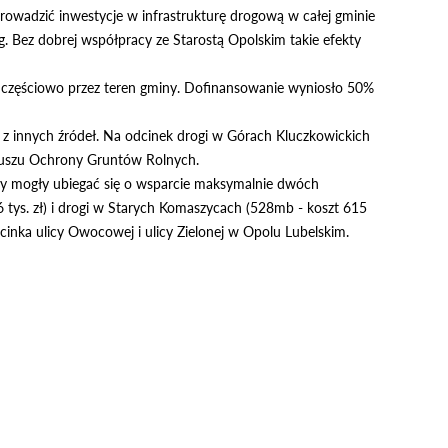
owadzić inwestycje w infrastrukturę drogową w całej gminie
. Bez dobrej współpracy ze Starostą Opolskim takie efekty
 częściowo przez teren gminy. Dofinansowanie wyniosło 50%
l z innych źródeł. Na odcinek drogi w Górach Kluczkowickich
duszu Ochrony Gruntów Rolnych.
y mogły ubiegać się o wsparcie maksymalnie dwóch
tys. zł) i drogi w Starych Komaszycach (528mb - koszt 615
inka ulicy Owocowej i ulicy Zielonej w Opolu Lubelskim.