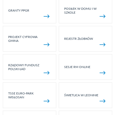
POSIŁEK W DOMU I W
GRANTY PPGR
SZKOLE
PROJEKT CYFROWA
REJESTR ŻŁOBKÓW
GMINA
RZĄDOWY FUNDUSZ
SESJE RM ONLINE
POLSKI ŁAD
TSSE EURO-PARK
ŚWIETLICA W LEONINIE
WISŁOSAN