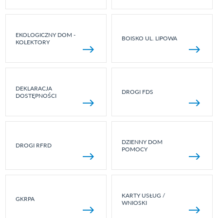
EKOLOGICZNY DOM -
BOISKO UL. LIPOWA
KOLEKTORY
DEKLARACJA
DROGI FDS
DOSTĘPNOŚCI
DZIENNY DOM
DROGI RFRD
POMOCY
KARTY USŁUG /
GKRPA
WNIOSKI