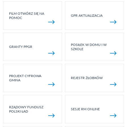
FILM OTWÓRZ SIĘ NA
GPR AKTUALIZACJA
POMOC
POSIŁEK W DOMU I W
GRANTY PPGR
SZKOLE
PROJEKT CYFROWA
REJESTR ŻŁOBKÓW
GMINA
RZĄDOWY FUNDUSZ
SESJE RM ONLINE
POLSKI ŁAD