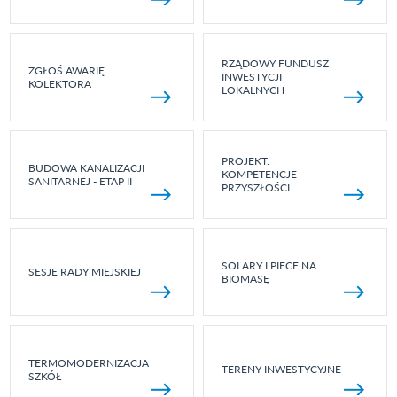
RZĄDOWY FUNDUSZ
ZGŁOŚ AWARIĘ
INWESTYCJI
KOLEKTORA
LOKALNYCH
PROJEKT:
BUDOWA KANALIZACJI
KOMPETENCJE
SANITARNEJ - ETAP II
PRZYSZŁOŚCI
SOLARY I PIECE NA
SESJE RADY MIEJSKIEJ
BIOMASĘ
TERMOMODERNIZACJA
TERENY INWESTYCYJNE
SZKÓŁ