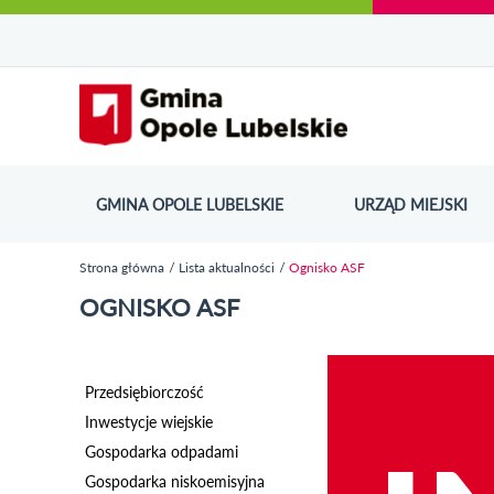
Urząd Miejski w Opolu Lubelskim - oficjaln
Przejdź
Przejdź
Przejdź do
Przejdź do
Przejdź do
Przejdź
Przejdź do
Przejdź
Przejdź
do
do
wyszukiwarki
ścieżki
kategorii
do
kalendarza
do
do
Przejdź do strony startow
mapy
menu
nawigacyjnej
aktualności
treści
wydarzeń
galerii
stopki
strony
zdjęć
GMINA OPOLE LUBELSKIE
URZĄD MIEJSKI
ODN
Strona główna
Lista aktualności
Ognisko ASF
Jesteś tutaj
OGNISKO ASF
Przedsiębiorczość
Inwestycje wiejskie
Gospodarka odpadami
Gospodarka niskoemisyjna