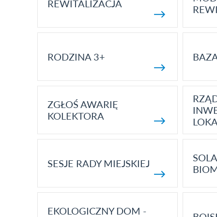
REWITALIZACJA
REWI
RODZINA 3+
BAZ
RZĄ
ZGŁOŚ AWARIĘ
INWE
KOLEKTORA
LOK
SOLA
SESJE RADY MIEJSKIEJ
BIO
EKOLOGICZNY DOM -
BOIS