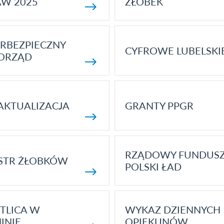
AW 2025
ŻŁOBEK
RBEZPIECZNY
CYFROWE LUBELSKI
ORZĄD
AKTUALIZACJA
GRANTY PPGR
RZĄDOWY FUNDUS
STR ŻŁOBKÓW
POLSKI ŁAD
TLICA W
WYKAZ DZIENNYCH
INIE
OPIEKUNÓW