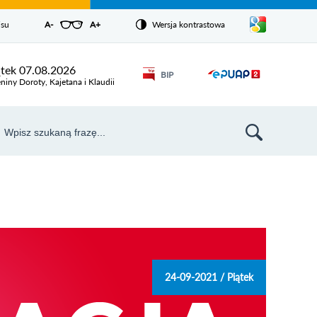
Pokaż/ukryj
isu
A-
pomniejsz czcionkę
A+
powiększ czcionkę
Wersja kontrastowa
Zresetuj czcionkę
listę
języków
Odnośnik
ątek 07.08.2026
BIP
Odnośnik
otworzy się w
niny Doroty, Kajetana i Klaudii
nowym oknie
otworzy
się w
aj
nowym
szukiwarka
oknie
24-09-2021 / Piątek