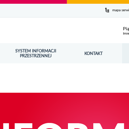
y serwis
mapa serw
ej
Pi
Imie
SYSTEM INFORMACJI
Szuk
KONTAKT
OŚNIK OTWORZY SIĘ W NOWYM OKNIE
PRZESTRZENNEJ
Wy