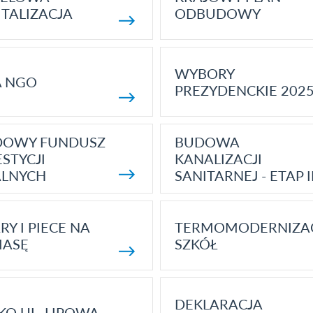
TALIZACJA
ODBUDOWY
WYBORY
A NGO
PREZYDENCKIE 202
DOWY FUNDUSZ
BUDOWA
STYCJI
KANALIZACJI
ALNYCH
SANITARNEJ - ETAP I
RY I PIECE NA
TERMOMODERNIZA
MASĘ
SZKÓŁ
DEKLARACJA
KO UL. LIPOWA