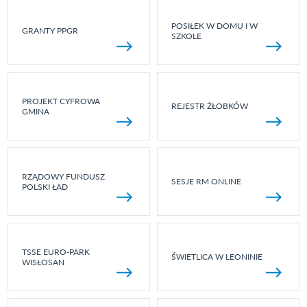
POSIŁEK W DOMU I W
GRANTY PPGR
SZKOLE
PROJEKT CYFROWA
REJESTR ŻŁOBKÓW
GMINA
RZĄDOWY FUNDUSZ
SESJE RM ONLINE
POLSKI ŁAD
TSSE EURO-PARK
ŚWIETLICA W LEONINIE
WISŁOSAN