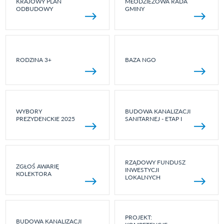
KRAJOWY PLAN
MŁODZIEŻOWA RADA
ODBUDOWY
GMINY
RODZINA 3+
BAZA NGO
WYBORY
BUDOWA KANALIZACJI
PREZYDENCKIE 2025
SANITARNEJ - ETAP I
RZĄDOWY FUNDUSZ
ZGŁOŚ AWARIĘ
INWESTYCJI
KOLEKTORA
LOKALNYCH
PROJEKT:
BUDOWA KANALIZACJI