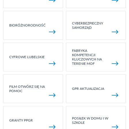
CYBERBEZPIECZNY
BIORÓŻNORODNOŚĆ
SAMORZĄD
FABRYKA
KOMPETENCJI
CYFROWE LUBELSKIE
KLUCZOWYCH NA
TERENIE MOF
FILM OTWÓRZ SIĘ NA
GPR AKTUALIZACJA
POMOC
POSIŁEK W DOMU I W
GRANTY PPGR
SZKOLE