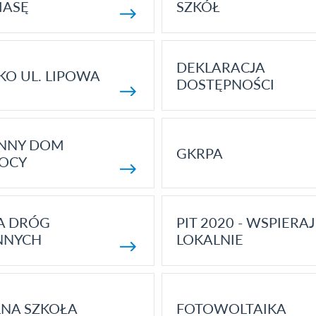
MASĘ
SZKÓŁ
DEKLARACJA
KO UL. LIPOWA
DOSTĘPNOŚCI
ENNY DOM
GKRPA
OCY
A DRÓG
PIT 2020 - WSPIERAJ
NNYCH
LOKALNIE
NA SZKOŁA
FOTOWOLTAIKA