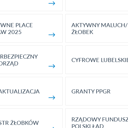
YWNE PLACE
AKTYWNY MALUCH/
AW 2025
ŻŁOBEK
RBEZPIECZNY
CYFROWE LUBELSKI
ORZĄD
AKTUALIZACJA
GRANTY PPGR
RZĄDOWY FUNDUS
STR ŻŁOBKÓW
POLSKI ŁAD