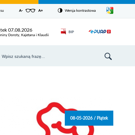
Pokaż/ukryj
isu
A-
pomniejsz czcionkę
A+
powiększ czcionkę
Wersja kontrastowa
Zresetuj czcionkę
listę
języków
Odnośnik
ątek 07.08.2026
BIP
Odnośnik
otworzy się w
niny Doroty, Kajetana i Klaudii
nowym oknie
otworzy
się w
aj
nowym
szukiwarka
oknie
08-05-2026 / Piątek