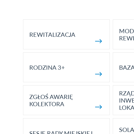
MOD
REWITALIZACJA
REWI
RODZINA 3+
BAZ
RZĄ
ZGŁOŚ AWARIĘ
INWE
KOLEKTORA
LOK
SOLA
SESJE RADY MIEJSKIEJ