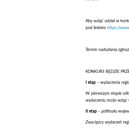
Aby wziąć udział w konk
pod linkiem
https://www
Termin nadsyłania zgło
KONKURS BĘDZIE PRZ
I etap
– wydarzenia regi
W pierwszym etapie odb
wydarzeniu może wziąć u
II etap
– półfinały woje
Zwycięzcy wydarzeń reg