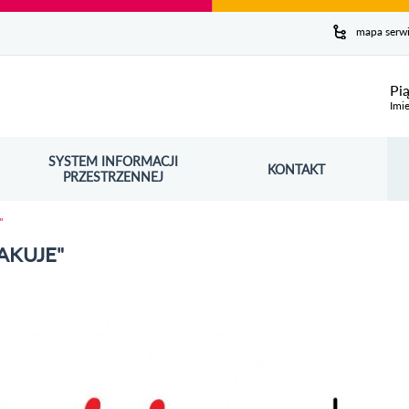
y serwis
mapa serw
ej
Pi
Imie
SYSTEM INFORMACJI
Szuk
KONTAKT
OŚNIK OTWORZY SIĘ W NOWYM OKNIE
PRZESTRZENNEJ
Wy
"
AKUJE"