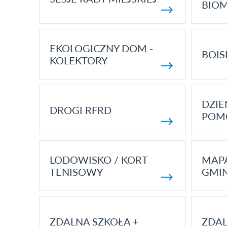
BIO
EKOLOGICZNY DOM -
BOIS
KOLEKTORY
DZI
DROGI RFRD
POM
LODOWISKO / KORT
MAP
TENISOWY
GMI
ZDALNA SZKOŁA +
ZDAL