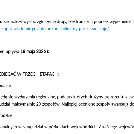
ursie, należy wysłać zgłoszenie drogą elektroniczną poprzez wypełnienie
.kupujswiadomie.gov.pl/konkurs-kulinarny-polska-smakuje/
.
szeń upływa
18 maja 2026 r.
EBIEGAĆ W TRZECH ETAPACH:
onalne
ędą się wydarzenia regionalne, podczas których drużyny zaprezentują 
dział maksymalnie 20 zespołów. Najlepiej ocenione zespoły awansują d
wódzkie
ionalnych wezmą udział w półfinałach wojewódzkich. Z każdego wojewód