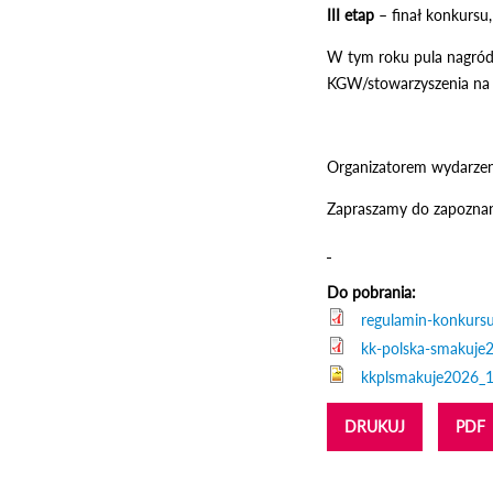
III etap
– finał konkursu,
W tym roku pula nagród t
KGW/stowarzyszenia na 
Organizatorem wydarzen
Zapraszamy do zapoznan
Do pobrania:
regulamin-konkurs
kk-polska-smakuje2
kkplsmakuje2026_
DRUKUJ
PDF