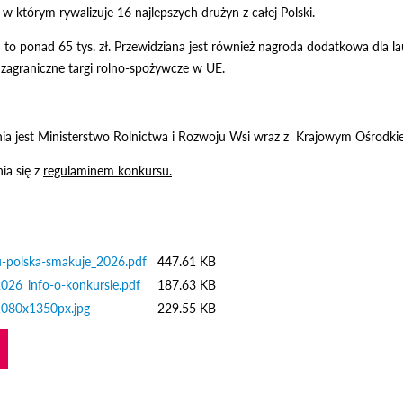
 w którym rywalizuje 16 najlepszych drużyn z całej Polski.
o ponad 65 tys. zł. Przewidziana jest również nagroda dodatkowa dla laur
zagraniczne targi rolno-spożywcze w UE.
ia jest Ministerstwo Rolnictwa i Rozwoju Wsi wraz z Krajowym Ośrodki
ia się z
regulaminem konkursu.
u-polska-smakuje_2026.pdf
447.61 KB
026_info-o-konkursie.pdf
187.63 KB
1080x1350px.jpg
229.55 KB