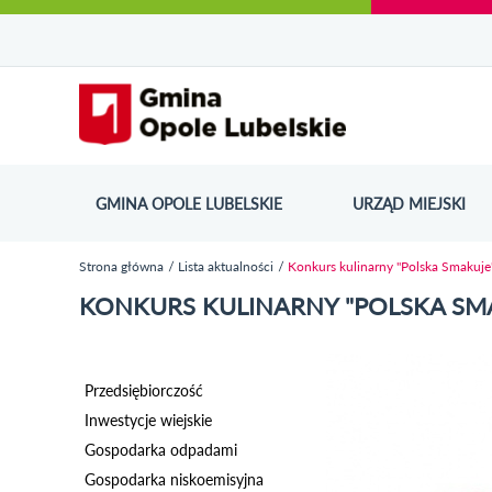
Urząd Miejski w Opolu Lubelskim - oficjaln
Przejdź
Przejdź
Przejdź do
Przejdź do
Przejdź do
Przejdź
Przejdź do
Przejdź
Przejdź
do
do
wyszukiwarki
ścieżki
kategorii
do
kalendarza
do
do
Przejdź do strony startow
mapy
menu
nawigacyjnej
aktualności
treści
wydarzeń
galerii
stopki
strony
zdjęć
GMINA OPOLE LUBELSKIE
URZĄD MIEJSKI
ODN
Strona główna
Lista aktualności
Konkurs kulinarny "Polska Smakuje
Jesteś tutaj
KONKURS KULINARNY "POLSKA SM
Przedsiębiorczość
Inwestycje wiejskie
Gospodarka odpadami
Gospodarka niskoemisyjna