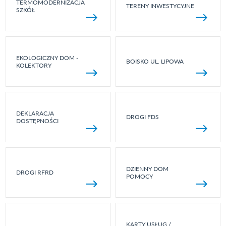
TERMOMODERNIZACJA
TERENY INWESTYCYJNE
SZKÓŁ
EKOLOGICZNY DOM -
BOISKO UL. LIPOWA
KOLEKTORY
DEKLARACJA
DROGI FDS
DOSTĘPNOŚCI
DZIENNY DOM
DROGI RFRD
POMOCY
KARTY USŁUG /