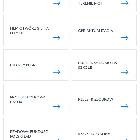
TERENIE MOF
FILM OTWÓRZ SIĘ NA
GPR AKTUALIZACJA
POMOC
POSIŁEK W DOMU I W
GRANTY PPGR
SZKOLE
PROJEKT CYFROWA
REJESTR ŻŁOBKÓW
GMINA
RZĄDOWY FUNDUSZ
SESJE RM ONLINE
POLSKI ŁAD