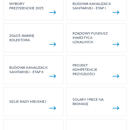
WYBORY
BUDOWA KANALIZACJI
PREZYDENCKIE 2025
SANITARNEJ - ETAP I
RZĄDOWY FUNDUSZ
ZGŁOŚ AWARIĘ
INWESTYCJI
KOLEKTORA
LOKALNYCH
PROJEKT:
BUDOWA KANALIZACJI
KOMPETENCJE
SANITARNEJ - ETAP II
PRZYSZŁOŚCI
SOLARY I PIECE NA
SESJE RADY MIEJSKIEJ
BIOMASĘ